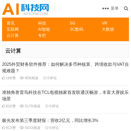
菜单
资讯
科技
5G
VR
互联网
AI智能
3C数码
大数据
云计算
专栏
云计算
2025外贸财务软件推荐：如何解决多币种核算、跨境收款与VAT合
规难题？
169
赞
959
阅读
0
评论
准独角兽雷鸟科技在TCL电视独家首发联通沃畅游，丰富大屏娱乐
场景
816
赞
5178
阅读
0
评论
极光发布第三季度财报：营收2亿元，同比增长3%
813
赞
5033
阅读
0
评论