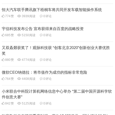
恒大汽车联手腾讯旗下梧桐车将共同开发车载智能操作系统
774
赞
3939
阅读
0
评论
宇信科技发布公告 宣布获得来自百度的战略投资
685
赞
5150
阅读
0
评论
又双叒叕获奖了！观脉科技获 “创客北京2020”创新创业大赛优胜
奖
880
赞
4774
阅读
0
评论
微软CEO纳德拉：将市值作为成功的指标非常危险
764
赞
4408
阅读
0
评论
小米联合中科院计算机网络信息中心举办 “第二届中国开源科学软
件创意大赛”
842
赞
5125
阅读
0
评论