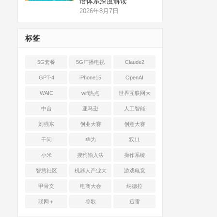
语体系深度解读
2026年8月7日
标签
5G套餐
5G广播电视
Claude2
GPT-4
iPhone15
OpenAI
WAIC
wifi热点
世界互联网大
会
中台
亚马逊
人工智能
刘强东
创业大赛
创意大赛
千问
华为
双11
小米
搜狗输入法
操作系统
智慧社区
机器人产业大
游戏电竞
会
甲骨文
电商大会
纳德拉
联网＋
谷歌
迅雷