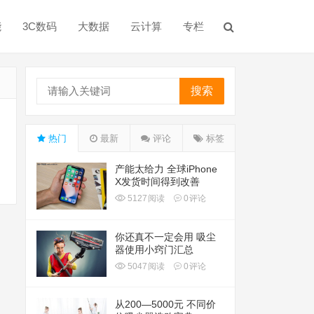
能
3C数码
大数据
云计算
专栏
搜索
热门
最新
评论
标签
产能太给力 全球iPhone
X发货时间得到改善
5127
阅读
0
评论
你还真不一定会用 吸尘
器使用小窍门汇总
5047
阅读
0
评论
从200—5000元 不同价