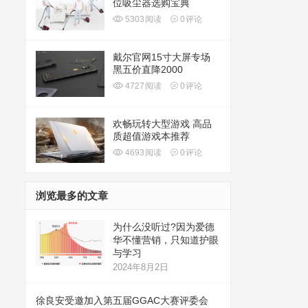
位吸尘器选购宝典
5303
阅读
0
评论
戴尔官网15寸大屏专场
黑五价直降2000
4727
阅读
0
评论
欢畅玩转大型游戏 高品
质超值游戏本推荐
4693
阅读
0
评论
浏览最多的文章
为什么没听过?因为爱德
华不懂营销，只知道护眼
与学习
2024年8月2日
徐良安受邀加入第五届GGAC大赛评委会