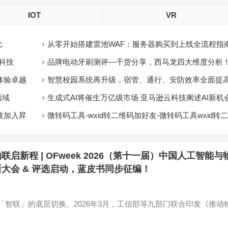
输给中国
乘组创多个“首次”
IOT
VR
比
从零开始搭建雷池WAF：服务器购买到上线全流程指
⾥科技
品牌电动牙刷测评—干货分享，西马龙四大维度分析
来
体验卓越
智慧校园系统再升级，宿管、通行、安防效率全面提
领域
生成式AI将催生万亿级市场 亚马逊云科技阐述AI新机
技加入昇
微转码工具-wxid转二维码加好友-微转码工具wxid转二
维码
联启新程 | OFweek 2026（第十一届）中国人工智能与
大会 & 评选启动，蓝皮书同步征编！
智联」的底层切换。2026年3月，工信部等九部门联合印发《推动