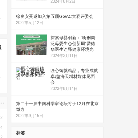
2024年8月2日
徐良安受邀加入第五届GGAC大赛评委会
件
2022年5月12日
探索母婴创新：“嗨创周·
泛母婴生态创新周”爱德
点
华医生诠释健康环境光
2024年3月11日
匠心铸就精品，专业成就
卓越|海天增材媒体见面
学
会
2023年9月14日
第二十一届中国科学家论坛将于12月在北京
举办
2022年9月15日
12
04
标签
02