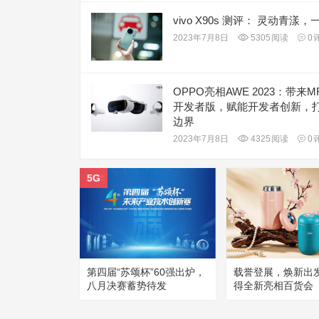
vivo X90s 测评： 灵动青漾
2023年7月8日
5305
阅读
0
OPPO亮相AWE 2023：带来MR 
开发者版，赋能开发者创新，
边界
2023年7月8日
4325
阅读
0
5G
第四届“苏颂杯”60强出炉，
载誉登展，焕新出发 
八月决赛蓄势待发
得全新亮相百货会