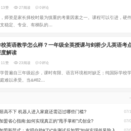
13
赞
27
阅读
0
评论
，师资是家长择校时最为慎重的考量因素之一。课程可以引进，硬
支稳定、专业、有梯队的…
学校英语教学怎么样？一年级全英授课与剑桥少儿英语考
深度解读
11
赞
23
阅读
0
评论
学普遍自三年级起步，课时有限、语言环境相对缺乏；纯国际学校
庭难以承受。当&#82…
居高不下 机器人进入家庭还需迈过哪些门槛?
07/
V加盟省心指南:如何实现真正的”甩手掌柜”式创业?
07/
V加盟新范式：友唱自助KTV“先测试后加盟”如何实现低风险入
07/