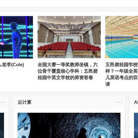
李(Cole)
全国大赛一等奖教师坐镇，六
五邑碧桂园学校
位骨干覆盖核心学科：五邑碧
样？一年级全英
桂园中英文学校的师资答卷
儿英语考点的双
读
云计算
A