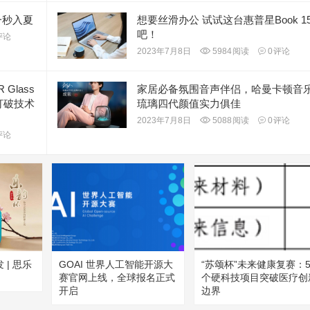
，一秒入夏
想要丝滑办公 试试这台惠普星Book 1
吧！
评论
2023年7月8日
5984
阅读
0
评论
Glass
家居必备氛围音声伴侣，哈曼卡顿音
打破技术
琉璃四代颜值实力俱佳
2023年7月8日
5088
阅读
0
评论
评论
| 思乐
GOAI 世界人工智能开源大
“苏颂杯”未来健康复赛：5
赛官网上线，全球报名正式
个硬科技项目突破医疗创
开启
边界