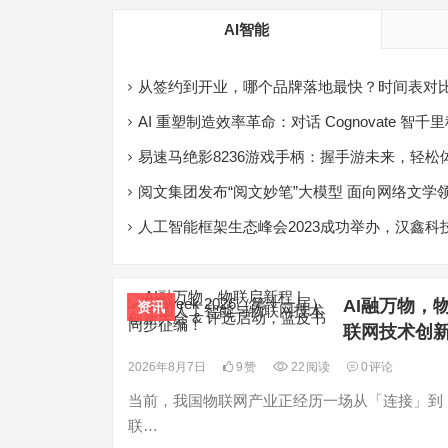
护航
AI智能
从签约到开业，哪个品牌落地最快？时间表对
AI 重塑制造效率⾰命：对话 Cognovate 智千
CEO 李刚探路玻璃深加⼯⾏业的 AI 实践与未
易速马绝影8236游戏手柄：握手游未来，轻松
之旅！
阅文集团发布“阅文妙笔”大模型 面向网络文学
人工智能框架生态峰会2023成功举办，汉鑫科
思MindSpore生态！
AI融万物，物
资讯
联网技术创新
2026年8月7日
9
赞
22
阅读
0
评论
当前，我国物联网产业正经历一场从「连接」到「
联…