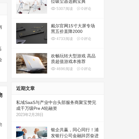
位吸尘器选购宝典
5307
阅读
0
评论
戴尔官网15寸大屏专场
南
黑五价直降2000
！
4733
阅读
0
评论
高
欢畅玩转大型游戏 高品
会
质超值游戏本推荐
4696
阅读
0
评论
近期文章
物
私域SaaS与产业中台头部服务商聚宝赞完
成千万级Pre A轮融资
2023年2月28日
物
银企共赢，同心同行！浦
发银行公司金融踔厉奋进