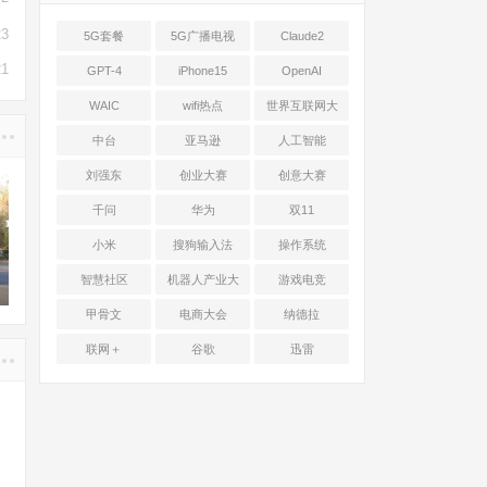
23
5G套餐
5G广播电视
Claude2
21
GPT-4
iPhone15
OpenAI
WAIC
wifi热点
世界互联网大
会
中台
亚马逊
人工智能
刘强东
创业大赛
创意大赛
千问
华为
双11
小米
搜狗输入法
操作系统
智慧社区
机器人产业大
游戏电竞
会
甲骨文
电商大会
纳德拉
联网＋
谷歌
迅雷