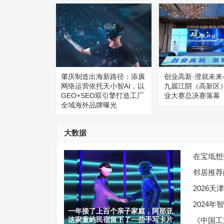
肇庆制造出海新路径：添廣
创业高新·澄就未来
网络运营依托天小智AI，以
九届江阴（高新区
GEO+SEO双引擎打造工厂
业大赛总决赛落幕
全域海外品牌曝光
大数据
在宝坻想
邻居推荐
2026
2024
一年接了上百个亲子家庭，阿那亚
这家童屿民宿留下了一些手写卡片
《中国工