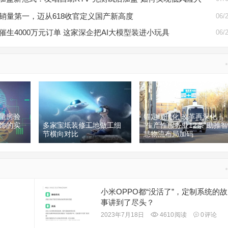
销量第一，迈从618收官定义国产新高度
06/
催生4000万元订单 这家深企把AI大模型装进小玩具
06/
量房验
锚定现代化 改革再深化丨
饰的实
多家宝坻装修工地做工细
“生产性服务业12条”助推智
节横向对比
慧物流布局加码
小米OPPO都“没活了”，定制系统的故
事讲到了尽头？
2023年7月18日
4610
阅读
0
评论