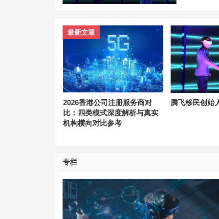
最新文章
联启新程 |
026（第十一届）中
物联网技术创新
选启动，蓝皮书同步
2026香港公司注册服务商对
腾飞移民创始人老
比：四类模式深度解析与真实
机构横向对比参考
专栏