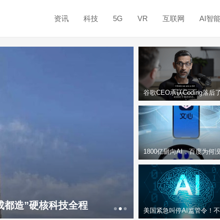
资讯
科技
5G
VR
互联网
AI智
谷歌CEO承认Coding落后
1800亿砸向AI，百度为何
“捧红”文心？
成都造”硬核科技全程
太空书写“新长征”
美国紧急叫停AI监管令！