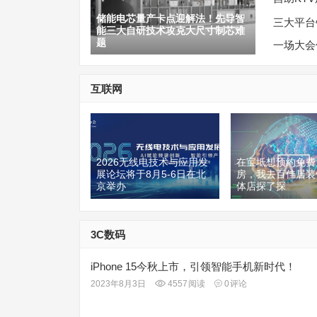
局？
储能电芯量产卡点迎解法！先导智
三大平台
能三大自研技术攻克大尺寸制芯难
题
一场大会
互联网
2026无线电技术与应用发
在宝坻想预约免费
展论坛将于8月5-6日在北
房，我去百佳居装
京举办
体店探了探
3C数码
iPhone 15今秋上市，引领智能手机新时代！
2023年8月3日
4557
阅读
0
评论