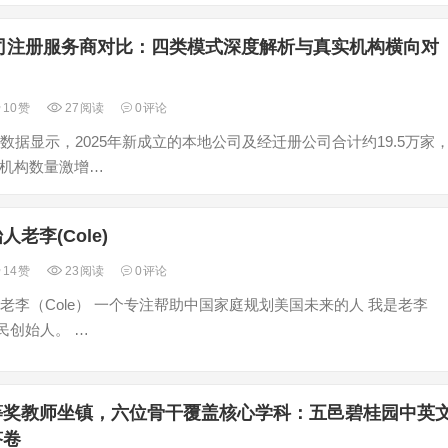
公司注册服务商对比：四类模式深度解析与真实机构横向对
10
赞
27
阅读
0
评论
数据显示，2025年新成立的本地公司及经迁册公司合计约19.5万家
。机构数量激增…
老李(Cole)
14
赞
23
阅读
0
评论
老李（Cole） 一个专注帮助中国家庭规划美国未来的人 我是老李
移民创始人。 …
等奖教师坐镇，六位骨干覆盖核心学科：五邑碧桂园中英
答卷