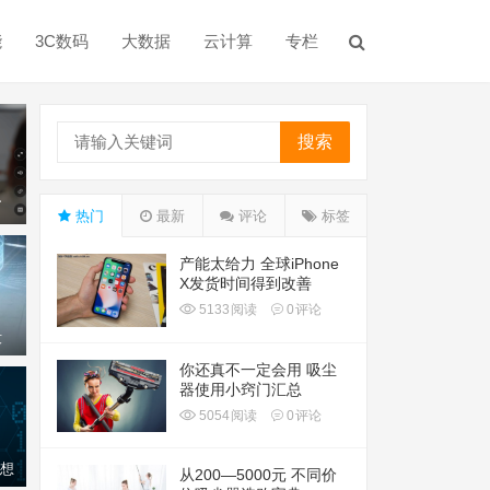
能
3C数码
大数据
云计算
专栏
搜索
了
热门
最新
评论
标签
产能太给力 全球iPhone
X发货时间得到改善
5133
阅读
0
评论
没
你还真不一定会用 吸尘
器使用小窍门汇总
5054
阅读
0
评论
，“天宫”绽放“紫荆花”，神舟二十三号
不想
从200—5000元 不同价