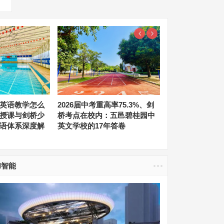
英语教学怎么
2026届中考重高率75.3%、剑
自助KTV加盟哪
授课与剑桥少
桥考点在校内：五邑碧桂园中
不操心？全托管
语体系深度解
英文学校的17年答卷
小城市适配怎么
I智能