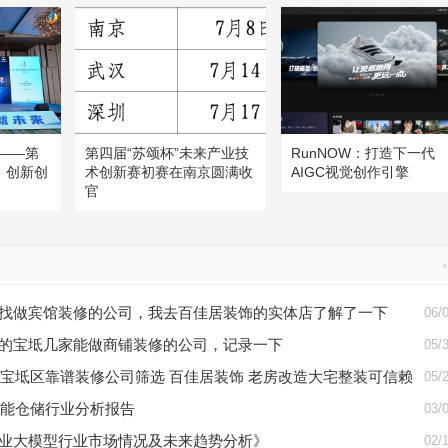
——第
第四届“苏颂杯”未来产业技
RunNOW：打造下一代
）创新创
术创新赛初赛在南京圆满收
AIGC视觉创作引擎
官
找做宾馆装修的公司，我去百佳居装饰的实体店了解了一下
06/
的宝坻几家能做商铺装修的公司，记录一下
05/
天津宝坻区靠谱装修公司筛选 百佳居装饰 老房改造大宅整装可信赖
05/
年智能仓储行业分析报告
03/
业大模型行业市场情况及未来趋势分析》
02/