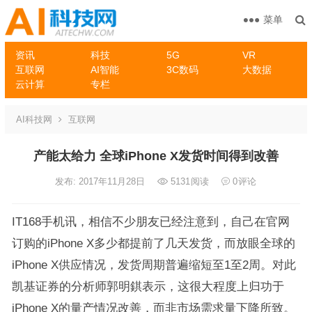
菜单
资讯
科技
5G
VR
互联网
AI智能
3C数码
大数据
云计算
专栏
AI科技网
互联网
产能太给力 全球iPhone X发货时间得到改善
发布: 2017年11月28日
5131
阅读
0
评论
IT168手机讯，相信不少朋友已经注意到，自己在官网
订购的iPhone X多少都提前了几天发货，而放眼全球的
iPhone X供应情况，发货周期普遍缩短至1至2周。对此
凯基证券的分析师郭明錤表示，这很大程度上归功于
iPhone X的量产情况改善，而非市场需求量下降所致。