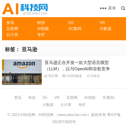
菜单
资讯
科技
5G
VR
互联网
AI智能
3C数码
大数据
云计算
专栏
标签：
亚马逊
亚马逊正在开发一款大型语言模型
（LLM），以与OpenAI和谷歌竞争
552
赞
2426
阅读
0
评论
资讯
科技
5G
VR
互联网
AI智能
3C数码
大数据
云计算
专栏
© 2023
AI科技网
- AI科技网 （www.aitechw.com）版权所有
粤ICP备
2023073920号