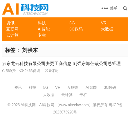
菜单
资讯
科技
5G
VR
互联网
AI智能
3C数码
大数据
云计算
专栏
标签：
刘强东
京东龙云科技有限公司变更工商信息 刘强东卸任该公司总经理
569
赞
2463
阅读
0
评论
资讯
科技
5G
VR
互联网
AI智能
3C数码
大数据
云计算
专栏
© 2023
AI科技网
- AI科技网 （www.aitechw.com）版权所有
粤ICP备
2023073920号