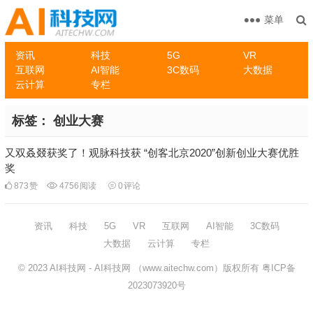
菜单
资讯
科技
5G
VR
互联网
AI智能
3C数码
大数据
云计算
专栏
标签：
创业大赛
又双叒叕获奖了！观脉科技获 “创客北京2020”创新创业大赛优胜
奖
873
赞
4756
阅读
0
评论
资讯
科技
5G
VR
互联网
AI智能
3C数码
大数据
云计算
专栏
© 2023
AI科技网
- AI科技网 （www.aitechw.com）版权所有
粤ICP备
2023073920号