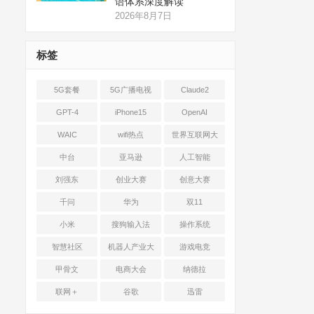
语体系深度解读
2026年8月7日
标签
5G套餐
5G广播电视
Claude2
GPT-4
iPhone15
OpenAI
WAIC
wifi热点
世界互联网大
会
中台
亚马逊
人工智能
刘强东
创业大赛
创意大赛
千问
华为
双11
小米
搜狗输入法
操作系统
智慧社区
机器人产业大
游戏电竞
会
甲骨文
电商大会
纳德拉
联网＋
谷歌
迅雷