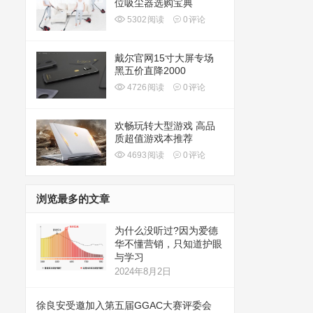
位吸尘器选购宝典
5302
阅读
0
评论
戴尔官网15寸大屏专场
黑五价直降2000
4726
阅读
0
评论
欢畅玩转大型游戏 高品
质超值游戏本推荐
4693
阅读
0
评论
浏览最多的文章
为什么没听过?因为爱德
华不懂营销，只知道护眼
与学习
2024年8月2日
徐良安受邀加入第五届GGAC大赛评委会