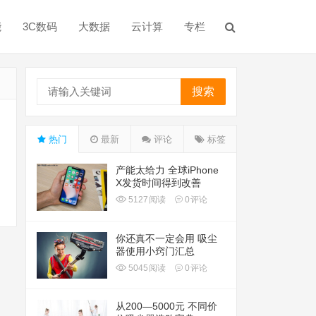
能
3C数码
大数据
云计算
专栏
搜索
热门
最新
评论
标签
产能太给力 全球iPhone
X发货时间得到改善
5127
阅读
0
评论
你还真不一定会用 吸尘
器使用小窍门汇总
5045
阅读
0
评论
从200—5000元 不同价