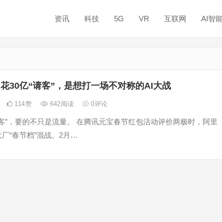
资讯
科技
5G
VR
互联网
AI智
花30亿“请客”，是想打一场不对称的AI大战
114
赞
642
阅读
0
评论
客”，要的不只是流量。 在腾讯元宝春节红包活动评价两极时，阿里
大厂“春节档”混战。2月…