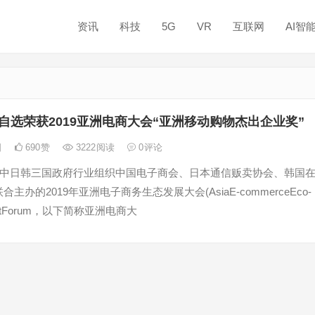
资讯
科技
5G
VR
互联网
AI智
自选荣获2019亚洲电商大会“亚洲移动购物杰出企业奖”
日
690
赞
3222
阅读
0
评论
，由中日韩三国政府行业组织中国电子商会、日本通信贩卖协会、韩国
主办的2019年亚洲电子商务生态发展大会(AsiaE-commerceEco-
mentForum，以下简称亚洲电商大