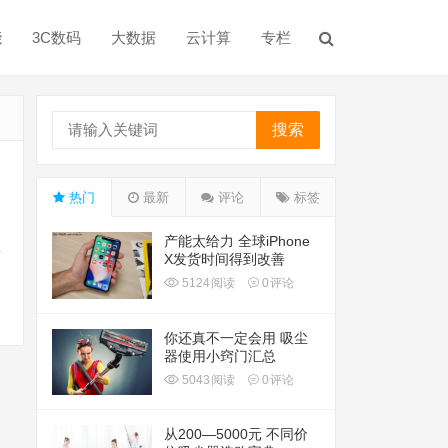
能
3C数码
大数据
云计算
专栏
搜索
热门
最新
评论
标签
产能太给力 全球iPhone
在
X发货时间得到改善
5124
阅读
0
评论
你还真不一定会用 吸尘
器使用小窍门汇总
5043
阅读
0
评论
从200—5000元 不同价