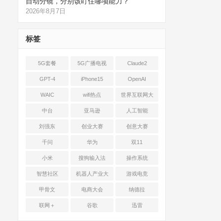
自动分镜，分别该盯住哪项能力？
2026年8月7日
标签
5G套餐
5G广播电视
Claude2
GPT-4
iPhone15
OpenAI
WAIC
wifi热点
世界互联网大
会
中台
亚马逊
人工智能
刘强东
创业大赛
创意大赛
千问
华为
双11
小米
搜狗输入法
操作系统
智慧社区
机器人产业大
游戏电竞
会
甲骨文
电商大会
纳德拉
联网＋
谷歌
迅雷