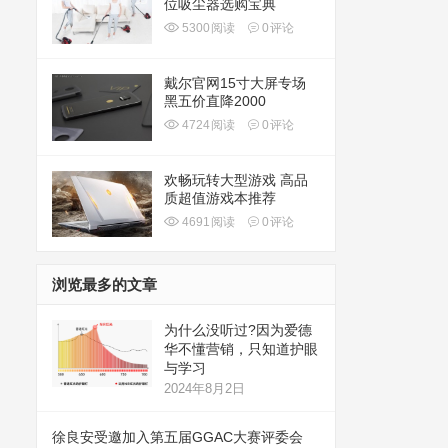
位吸尘器选购宝典
5300
阅读
0
评论
戴尔官网15寸大屏专场
黑五价直降2000
4724
阅读
0
评论
欢畅玩转大型游戏 高品
质超值游戏本推荐
4691
阅读
0
评论
浏览最多的文章
为什么没听过?因为爱德
华不懂营销，只知道护眼
与学习
2024年8月2日
徐良安受邀加入第五届GGAC大赛评委会