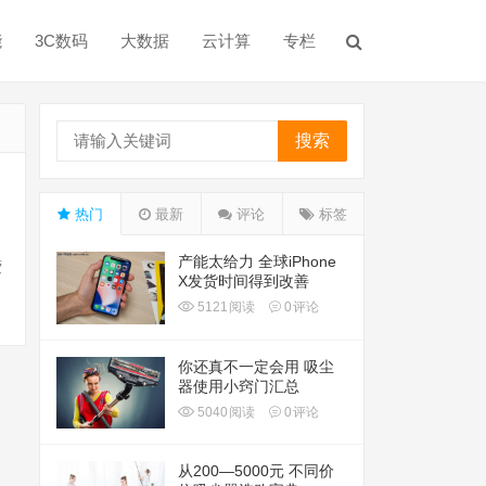
能
3C数码
大数据
云计算
专栏
搜索
热门
最新
评论
标签
产能太给力 全球iPhone
萤
X发货时间得到改善
5121
阅读
0
评论
你还真不一定会用 吸尘
器使用小窍门汇总
5040
阅读
0
评论
从200—5000元 不同价