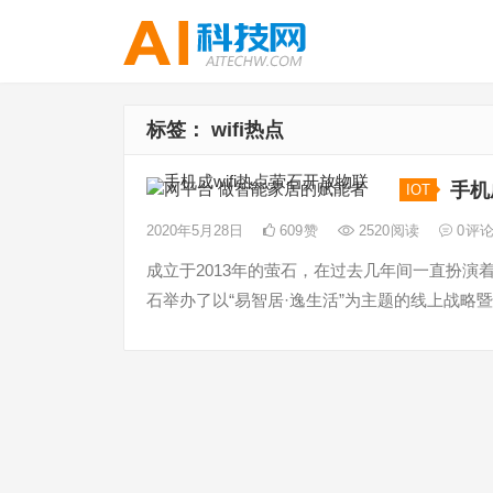
标签：
wifi热点
手机
IOT
2020年5月28日
609
赞
2520
阅读
0
评
成立于2013年的萤石，在过去几年间一直扮演
石举办了以“易智居·逸生活”为主题的线上战略