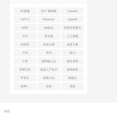
5G套餐
5G广播电视
Claude2
GPT-4
iPhone15
OpenAI
WAIC
wifi热点
世界互联网大
会
中台
亚马逊
人工智能
刘强东
创业大赛
创意大赛
千问
华为
双11
小米
搜狗输入法
操作系统
智慧社区
机器人产业大
游戏电竞
会
甲骨文
电商大会
纳德拉
联网＋
谷歌
迅雷
专栏