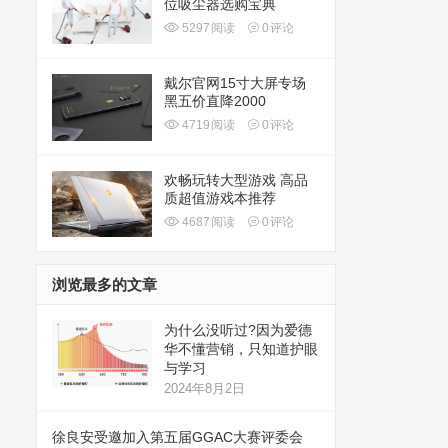
位吸尘器选购宝典
5297
阅读
0
评论
戴尔官网15寸大屏专场
黑五价直降2000
4719
阅读
0
评论
欢畅玩转大型游戏 高品
质超值游戏本推荐
4687
阅读
0
评论
浏览最多的文章
为什么没听过?因为爱德
华不懂营销，只知道护眼
与学习
2024年8月2日
徐良安受邀加入第五届GGAC大赛评委会