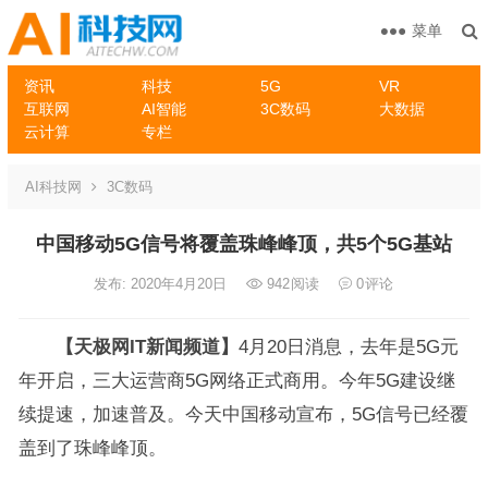
菜单
资讯
科技
5G
VR
互联网
AI智能
3C数码
大数据
云计算
专栏
AI科技网
3C数码
中国移动5G信号将覆盖珠峰峰顶，共5个5G基站
发布: 2020年4月20日
942
阅读
0
评论
【天极网IT新闻频道】
4月20日消息，去年是5G元
年开启，三大运营商5G网络正式商用。今年5G建设继
续提速，加速普及。今天中国移动宣布，5G信号已经覆
盖到了珠峰峰顶。