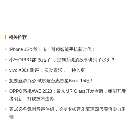
苹果可能还准备了一款大屏的“iPhone SE Plus”：售价4000元起
iPhone 12 Pro面容ID图曝光：刘海大幅缩小，屏占比再上一个档次
上一篇
下一篇
相关推荐
iPhone 15今秋上市，引领智能手机新时代！
小米OPPO都“没活了”，定制系统的故事讲到了尽头？
vivo X90s 测评： 灵动青漾，一秒入夏
想要丝滑办公 试试这台惠普星Book 15吧！
OPPO亮相AWE 2023：带来MR Glass开发者版，赋能开发
者创新，打破技术边界
家居必备氛围音声伴侣，哈曼卡顿音乐琉璃四代颜值实力俱
佳