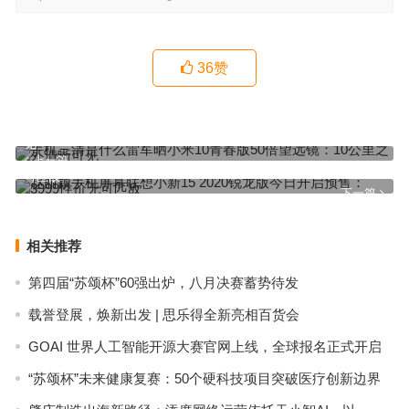
36
赞
手机三清是什么雷军晒小米10青春版50倍望远镜：10公里之外清晰可
见
上一篇
赵丽颖手机屏幕联想小新15 2020锐龙版今日开启预售：3999性价无
可匹敌
下一篇
相关推荐
第四届“苏颂杯”60强出炉，八月决赛蓄势待发
载誉登展，焕新出发 | 思乐得全新亮相百货会
GOAI 世界人工智能开源大赛官网上线，全球报名正式开启
“苏颂杯”未来健康复赛：50个硬科技项目突破医疗创新边界