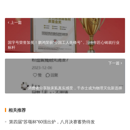
上一篇
国字号荣誉加冕！鹏鸿荣获“全国工人先锋号”，三十年匠心铸就行业
标杆
下一篇
消费者分享除床虱真实感受，千赤士成为物理灭虫新选择
相关推荐
第四届“苏颂杯”60强出炉，八月决赛蓄势待发