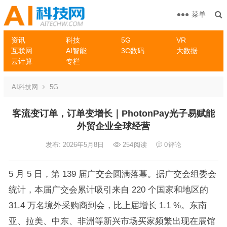
菜单
资讯
科技
5G
VR
互联网
AI智能
3C数码
大数据
云计算
专栏
AI科技网
5G
客流变订单，订单变增长｜PhotonPay光子易赋能
外贸企业全球经营
发布: 2026年5月8日
254
阅读
0
评论
5 月 5 日，第 139 届广交会圆满落幕。据广交会组委会
统计，本届广交会累计吸引来自 220 个国家和地区的
31.4 万名境外采购商到会，比上届增长 1.1 %。东南
亚、拉美、中东、非洲等新兴市场买家频繁出现在展馆