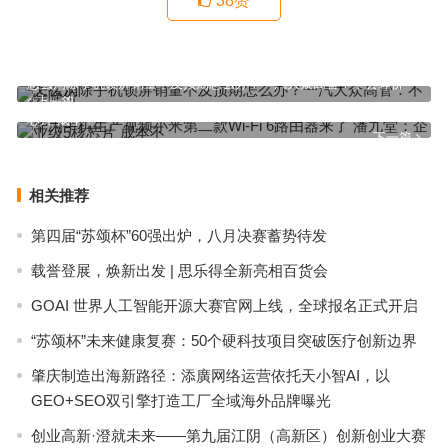
38
赞
怎么消除手机锁屏销量不及预期怎么办？一汽大众高管：不会降价
上一篇
华为手机生产视频小米第二款Wi-Fi 6路由器来了 潘九堂：企业级5核
芯片 成本不
下一篇
相关推荐
第四届“苏颂杯”60强出炉，八月决赛蓄势待发
载誉登展，焕新出发 | 思乐得全新亮相百货会
GOAI 世界人工智能开源大赛官网上线，全球报名正式开启
“苏颂杯”未来健康复赛：50个硬科技项目突破医疗创新边界
肇庆制造出海新路径：添廣网络运营依托天小智AI，以
GEO+SEO双引擎打造工厂全域海外品牌曝光
创业高新·澄就未来——第九届江阴（高新区）创新创业大赛