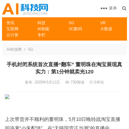
菜单
资讯
科技
5G
VR
互联网
AI智能
3C数码
大数据
云计算
专栏
AI科技网
5G
手机封闭系统首次直播“翻车” 董明珠在淘宝展现真
实力：第1分钟就卖光120
发布: 2020年5月11日
730
阅读
0
评论
上次带货并不顺利的董明珠，5月10日晚转战淘宝直播
间连麦“小朱配琦”。在“天猫国货正当潮”的直播中，