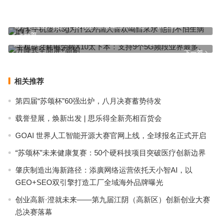
4g卡手机显示3g为什么外国人喜欢喝自来水 他们不怕生病吗？
上一篇
手机硬件耗电荣耀X10太下本：支持9个5G频段业界最多、升降式全
面屏+高刷
下一篇
相关推荐
第四届“苏颂杯”60强出炉，八月决赛蓄势待发
载誉登展，焕新出发 | 思乐得全新亮相百货会
GOAI 世界人工智能开源大赛官网上线，全球报名正式开启
“苏颂杯”未来健康复赛：50个硬科技项目突破医疗创新边界
肇庆制造出海新路径：添廣网络运营依托天小智AI，以
GEO+SEO双引擎打造工厂全域海外品牌曝光
创业高新·澄就未来——第九届江阴（高新区）创新创业大赛
总决赛落幕