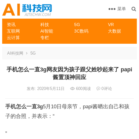
菜单
资讯
科技
5G
VR
互联网
AI智能
3C数码
大数据
云计算
专栏
AI科技网
5G
手机怎么一直3g网友因为孩子跟父姓吵起来了 papi
酱置顶神回应
发布: 2020年5月11日
600
阅读
0
评论
手机怎么一直3g
5月10日母亲节，papi酱晒出自己和孩
子的合照，并表示：“
”