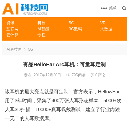
菜单
资讯
科技
5G
VR
互联网
AI智能
3C数码
大数据
云计算
专栏
AI科技网
5G
有品HelloEar Arc耳机：可量耳定制
发布: 2017年12月20日
795
阅读
0
评论
该耳机的最大亮点就是可定制，官方表示，HellowEar
用了3年时间，采集了400万张人耳形态样本，5000+次
人耳3D扫描，10000+真耳佩戴测试，建立了行业内独
一无二的人耳数据库。