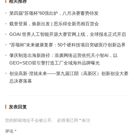
相关推荐
第四届“苏颂杯”60强出炉，八月决赛蓄势待发
载誉登展，焕新出发 | 思乐得全新亮相百货会
GOAI 世界人工智能开源大赛官网上线，全球报名正式开启
“苏颂杯”未来健康复赛：50个硬科技项目突破医疗创新边界
肇庆制造出海新路径：添廣网络运营依托天小智AI，以
GEO+SEO双引擎打造工厂全域海外品牌曝光
创业高新·澄就未来——第九届江阴（高新区）创新创业大赛
总决赛落幕
发表回复
您的邮箱地址不会被公开。
必填项已用
*
标注
评论
*