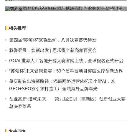
上一篇
一加手机日历QQ偷偷删图片被抓现行？谈谈安卓存储目录的乱象
下一篇
相关推荐
第四届“苏颂杯”60强出炉，八月决赛蓄势待发
载誉登展，焕新出发 | 思乐得全新亮相百货会
GOAI 世界人工智能开源大赛官网上线，全球报名正式开启
“苏颂杯”未来健康复赛：50个硬科技项目突破医疗创新边界
肇庆制造出海新路径：添廣网络运营依托天小智AI，以
GEO+SEO双引擎打造工厂全域海外品牌曝光
创业高新·澄就未来——第九届江阴（高新区）创新创业大赛
总决赛落幕
发表回复