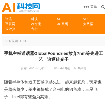
菜单
资讯
科技
5G
VR
互联网
AI智能
3C数码
大数据
云计算
专栏
AI科技网
5G
手机主板送话器GlobalFoundries放弃7nm等先进工
艺：追逐硅光子
发布: 2020年5月11日
649
阅读
0
评论
随着半导体制造工艺越来越先进、越来越复杂，玩家也
是越来越少，基本都快成了台积电的独角戏，三星电
子、Intel都有些勉为其难。