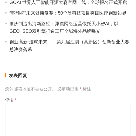
GOAI 世界人工智能开源大赛官网上线，全球报名正式开启
“苏颂杯”未来健康复赛：50个硬科技项目突破医疗创新边界
肇庆制造出海新路径：添廣网络运营依托天小智AI，以
GEO+SEO双引擎打造工厂全域海外品牌曝光
创业高新·澄就未来——第九届江阴（高新区）创新创业大赛
总决赛落幕
发表回复
您的邮箱地址不会被公开。
必填项已用
*
标注
评论
*