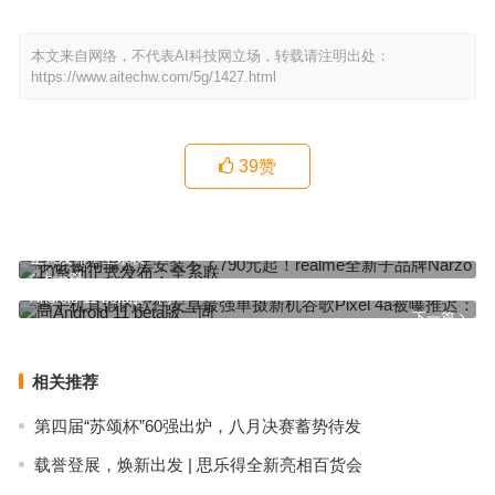
本文来自网络，不代表AI科技网立场，转载请注明出处：
https://www.aitechw.com/5g/1427.html
39
赞
手机搜狗输入法安装不了790元起！realme全新子品牌Narzo 10系列
正式发布：全系联
上一篇
查手机真假的软件安卓最强单摄新机谷歌Pixel 4a被曝推迟：同
Android 11 beta版一同
下一篇
相关推荐
第四届“苏颂杯”60强出炉，八月决赛蓄势待发
载誉登展，焕新出发 | 思乐得全新亮相百货会