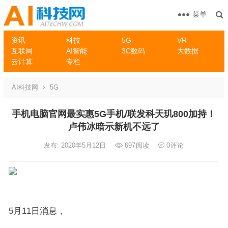
菜单
资讯
科技
5G
VR
互联网
AI智能
3C数码
大数据
云计算
专栏
AI科技网
5G
手机电脑官网最实惠5G手机/联发科天玑800加持！
卢伟冰暗示新机不远了
发布: 2020年5月12日
697
阅读
0
评论
5月11日消息，