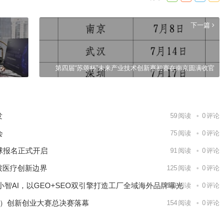
下一篇
远
第四届“苏颂杯”未来产业技术创新赛初赛在南京圆满收官
发
59
阅读
0
评论
会
75
阅读
0
评论
球报名正式开启
91
阅读
0
评论
破医疗创新边界
125
阅读
0
评论
智AI，以GEO+SEO双引擎打造工厂全域海外品牌曝光
141
阅读
0
评论
区）创新创业大赛总决赛落幕
154
阅读
0
评论