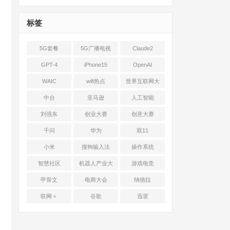
标签
5G套餐
5G广播电视
Claude2
GPT-4
iPhone15
OpenAI
WAIC
wifi热点
世界互联网大
会
中台
亚马逊
人工智能
刘强东
创业大赛
创意大赛
千问
华为
双11
小米
搜狗输入法
操作系统
智慧社区
机器人产业大
游戏电竞
会
甲骨文
电商大会
纳德拉
联网＋
谷歌
迅雷