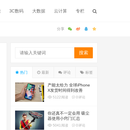
能
3C数码
大数据
云计算
专栏
搜索
热门
最新
评论
标签
产能太给力 全球iPhone
X发货时间得到改善
5122
阅读
0
评论
你还真不一定会用 吸尘
器使用小窍门汇总
5041
阅读
0
评论