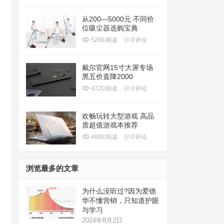
从200—5000元 不同价
位吸尘器选购宝典
5298
阅读
0
评论
戴尔官网15寸大屏专场
黑五价直降2000
4720
阅读
0
评论
欢畅玩转大型游戏 高品
质超值游戏本推荐
4688
阅读
0
评论
浏览最多的文章
为什么没听过?因为爱德
华不懂营销，只知道护眼
与学习
2024年8月2日