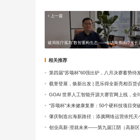
上一篇
破局医疗孤岛 数智重构生态——专访海弗医疗宋长
相关推荐
第四届“苏颂杯”60强出炉，八月决赛蓄势待
载誉登展，焕新出发 | 思乐得全新亮相百货
GOAI 世界人工智能开源大赛官网上线，全
“苏颂杯”未来健康复赛：50个硬科技项目突
肇庆制造出海新路径：添廣网络运营依托天小
创业高新·澄就未来——第九届江阴（高新