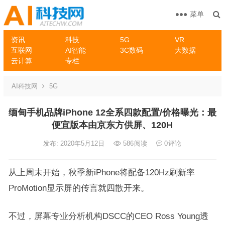
菜单
资讯
科技
5G
VR
互联网
AI智能
3C数码
大数据
云计算
专栏
AI科技网
5G
缅甸手机品牌iPhone 12全系四款配置/价格曝光：最
便宜版本由京东方供屏、120H
发布: 2020年5月12日
586
阅读
0
评论
从上周末开始，秋季新iPhone将配备120Hz刷新率
ProMotion显示屏的传言就四散开来。
不过，屏幕专业分析机构DSCC的CEO Ross Young透