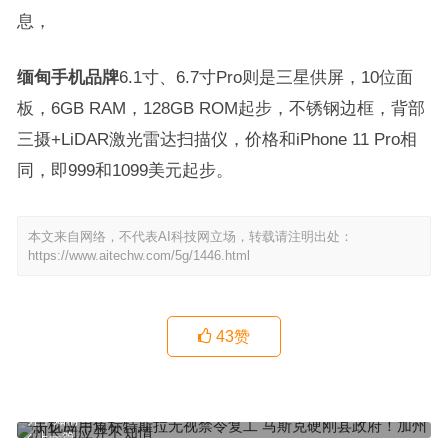
息，
缅甸手机品牌
6.1寸、6.7寸Pro则是三星供屏，10位面
板，6GB RAM，128GB ROM起步，不锈钢边框，背部
三摄+LiDAR激光雷达扫描仪，价格和iPhone 11 Pro相
同，即999和1099美元起步。
本文来自网络，不代表AI科技网立场，转载请注明出处：
https://www.aitechw.com/5g/1446.html
43
赞
手机应用角标特斯拉无视禁令复工 马斯克硬刚县政府！加州州长回应
并不知情
上一篇
电信手机国外能用吗潘九堂：手机公司老板不用iPhone 要么虚伪要