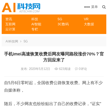
菜单
资讯
科技
5G
VR
互联网
AI智能
3C数码
大数据
云计算
专栏
AI科技网
5G
手机imei高速恢复收费后网友曝同路段涨价70%？官
方回应来了
发布: 2020年5月12日
623
阅读
0
评论
自5月6日零时起，全国收费公路恢复收费。网上有不少
自媒体称，
随后，不少网友也纷纷贴出了自己的收费记录，“证实”