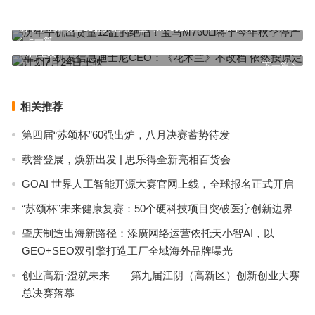
历年手机出货量12缸的绝唱！宝马M760Li将于今年秋季停产
上一篇
苹果手机发信息迪士尼CEO：《花木兰》不改档 依然按原定计划7月
24日上映
下一篇
相关推荐
第四届“苏颂杯”60强出炉，八月决赛蓄势待发
载誉登展，焕新出发 | 思乐得全新亮相百货会
GOAI 世界人工智能开源大赛官网上线，全球报名正式开启
“苏颂杯”未来健康复赛：50个硬科技项目突破医疗创新边界
肇庆制造出海新路径：添廣网络运营依托天小智AI，以
GEO+SEO双引擎打造工厂全域海外品牌曝光
创业高新·澄就未来——第九届江阴（高新区）创新创业大赛
总决赛落幕