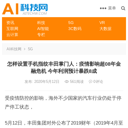
菜单
资讯
科技
5G
VR
互联网
AI智能
3C数码
大数据
云计算
专栏
AI科技网
5G
怎样设置手机指纹丰田掌门人：疫情影响超08年金
融危机 今年利润预计暴跌8成
发布: 2020年5月12日
561
阅读
0
评论
受疫情防控的影响，海外不少国家的汽车行业仍处于停
产停工状态，
5月12日，丰田集团对外公布了2019财年（2019年4月至