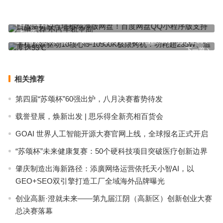
日版手机缺点堪称纯净版网盘！百度网盘QQ小程序版支持一键保存
不占手机空间
上一篇
手机音效驱动10核心i9-10900K极限烤机：功耗超235W、温度达93℃
下一篇
相关推荐
第四届“苏颂杯”60强出炉，八月决赛蓄势待发
载誉登展，焕新出发 | 思乐得全新亮相百货会
GOAI 世界人工智能开源大赛官网上线，全球报名正式开启
“苏颂杯”未来健康复赛：50个硬科技项目突破医疗创新边界
肇庆制造出海新路径：添廣网络运营依托天小智AI，以
GEO+SEO双引擎打造工厂全域海外品牌曝光
创业高新·澄就未来——第九届江阴（高新区）创新创业大赛
总决赛落幕