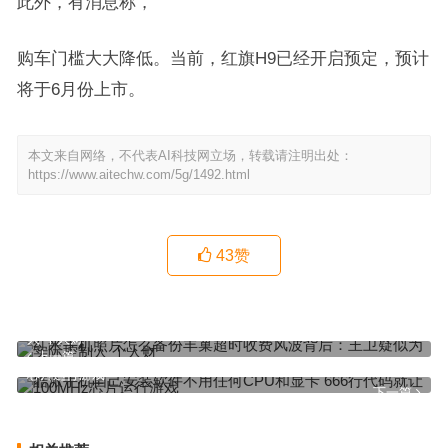
此外，有消息称，
购车门槛大大降低。当前，红旗H9已经开启预定，预计
将于6月份上市。
本文来自网络，不代表AI科技网立场，转载请注明出处：
https://www.aitechw.com/5g/1492.html
43
赞
红米手机照片怎么备份丰巢超时收费风波背后：王卫疑似为实际控制
人 个人财
上一篇
酷派手机自己安装软件不用任何CPU和显卡 666行代码就让100MHz
芯片运行游戏
下一篇