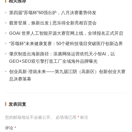
相关推荐
第四届“苏颂杯”60强出炉，八月决赛蓄势待发
载誉登展，焕新出发 | 思乐得全新亮相百货会
GOAI 世界人工智能开源大赛官网上线，全球报名正式开启
“苏颂杯”未来健康复赛：50个硬科技项目突破医疗创新边界
肇庆制造出海新路径：添廣网络运营依托天小智AI，以
GEO+SEO双引擎打造工厂全域海外品牌曝光
创业高新·澄就未来——第九届江阴（高新区）创新创业大赛
总决赛落幕
发表回复
您的邮箱地址不会被公开。
必填项已用
*
标注
评论
*