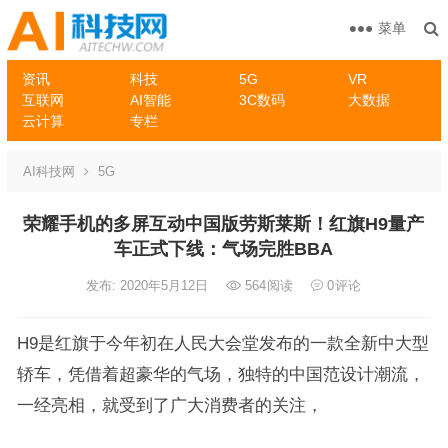
菜单
资讯
科技
5G
VR
互联网
AI智能
3C数码
大数据
云计算
专栏
AI科技网
5G
荣耀手机的多屏互动中国版劳斯莱斯！红旗H9量产
车正式下线：气场完胜BBA
发布: 2020年5月12日
564
阅读
0
评论
H9是红旗于今年初在人民大会堂发布的一款全新中大型
轿车，凭借着超豪华的气场，独特的中国范设计潮流，
一经亮相，就受到了广大消费者的关注，