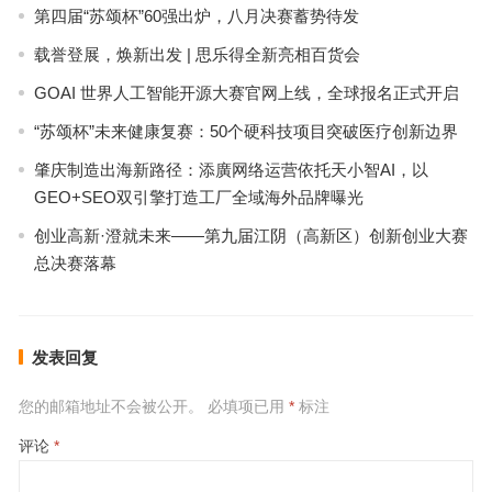
第四届“苏颂杯”60强出炉，八月决赛蓄势待发
载誉登展，焕新出发 | 思乐得全新亮相百货会
GOAI 世界人工智能开源大赛官网上线，全球报名正式开启
“苏颂杯”未来健康复赛：50个硬科技项目突破医疗创新边界
肇庆制造出海新路径：添廣网络运营依托天小智AI，以
GEO+SEO双引擎打造工厂全域海外品牌曝光
创业高新·澄就未来——第九届江阴（高新区）创新创业大赛
总决赛落幕
发表回复
您的邮箱地址不会被公开。
必填项已用
*
标注
评论
*