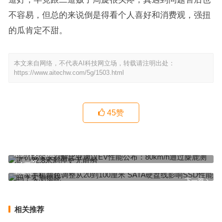
不容易，但总的来说倒是得看个人喜好和消费观，强扭
的瓜肯定不甜。
本文来自网络，不代表AI科技网立场，转载请注明出处：
https://www.aitechw.com/5g/1503.html
45
赞
手机摄像头拆解比亚迪汉EV性能公布：80km/h通过麋鹿测试、32.8
米刹停史无前例
上一篇
三星手机颜色调整从20到100厘米 SATA硬盘线影响SSD性能吗？实
测揭晓
下一篇
相关推荐