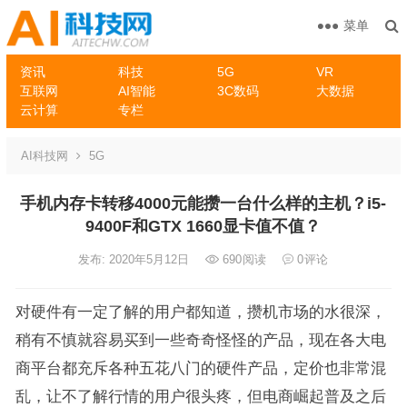
菜单
资讯
科技
5G
VR
互联网
AI智能
3C数码
大数据
云计算
专栏
AI科技网
5G
手机内存卡转移4000元能攒一台什么样的主机？i5-
9400F和GTX 1660显卡值不值？
发布: 2020年5月12日
690
阅读
0
评论
对硬件有一定了解的用户都知道，攒机市场的水很深，
稍有不慎就容易买到一些奇奇怪怪的产品，现在各大电
商平台都充斥各种五花八门的硬件产品，定价也非常混
乱，让不了解行情的用户很头疼，但电商崛起普及之后