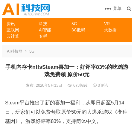
菜单
资讯
科技
5G
VR
互联网
AI智能
3C数码
大数据
云计算
专栏
AI科技网
5G
手机内存卡ntfsSteam喜加一：好评率83%的吃鸡游
戏免费领 原价50元
发布: 2020年5月13日
673
阅读
0
评论
Steam平台推出了新的喜加一福利，从即日起至5月14
日，玩家们可以免费领取原价50元的大逃杀游戏《变种
基因》。游戏好评率83%，支持简体中文。