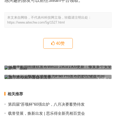
感兴趣的朋友可以前往Steam平台领取。
本文来自网络，不代表AI科技网立场，转载请注明出处：
https://www.aitechw.com/5g/1527.html
40
赞
微单手机拍照微软发布Win10 1903/1909更新：修复多个安全漏洞、
Bug
上一篇
带翻译的手机输入法苹果为iPad Pro发布的妙控键盘出问题：不少用
户反馈无法充
下一篇
相关推荐
第四届“苏颂杯”60强出炉，八月决赛蓄势待发
载誉登展，焕新出发 | 思乐得全新亮相百货会