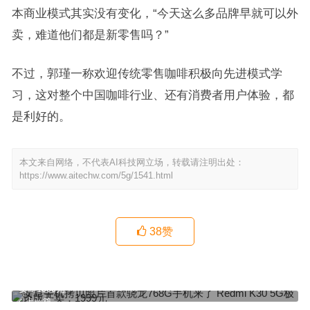
本商业模式其实没有变化，“今天这么多品牌早就可以外
卖，难道他们都是新零售吗？”
不过，郭瑾一称欢迎传统零售咖啡积极向先进模式学
习，这对整个中国咖啡行业、还有消费者用户体验，都
是利好的。
本文来自网络，不代表AI科技网立场，转载请注明出处：
https://www.aitechw.com/5g/1541.html
38
赞
安卓手机拷贝照片首款骁龙768G手机来了 Redmi K30 5G极速版开
卖：1999元
上一篇
安卓手机不卡顿魅族17第二轮开售秒告罄 官方：无比自责 继续拼命