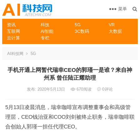
菜单
资讯
科技
5G
VR
互联网
AI智能
3C数码
大数据
云计算
专栏
AI科技网
5G
手机开通上网暂代瑞幸CEO的郭瑾一是谁？来自神
州系 曾任陆正耀助理
发布: 2020年5月13日
670
阅读
0
评论
5月13日凌晨消息，瑞幸咖啡宣布调整董事会和高级管
理层，CEO钱治亚和COO刘剑被终止职务，瑞幸咖啡联
合创始人郭瑾一担任代理CEO。