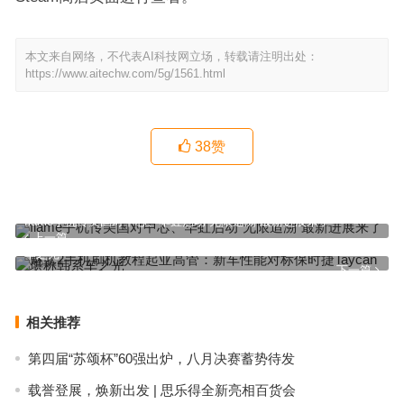
本文来自网络，不代表AI科技网立场，转载请注明出处：
https://www.aitechw.com/5g/1561.html
38
赞
flame手机传美国对中芯、华虹启动“无限追溯”最新进展来了
上一篇
魅蓝2手机刷机教程起亚高管：新车性能对标保时捷Taycan 堪称韩系
车之光
下一篇
相关推荐
第四届“苏颂杯”60强出炉，八月决赛蓄势待发
载誉登展，焕新出发 | 思乐得全新亮相百货会