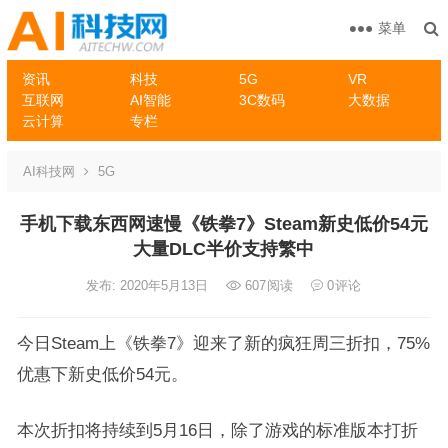
菜单
资讯
科技
5G
VR
互联网
AI智能
3C数码
大数据
云计算
专栏
AI科技网
5G
手机下载东西网速慢《铁拳7》Steam新史低价54元
大量DLC半价支持繁中
发布: 2020年5月13日
607
阅读
0
评论
今日Steam上《铁拳7》迎来了新的疯狂周三折扣，75%
优惠下新史低价54元。
本次折扣将持续到5月16日，除了游戏的标准版本打折