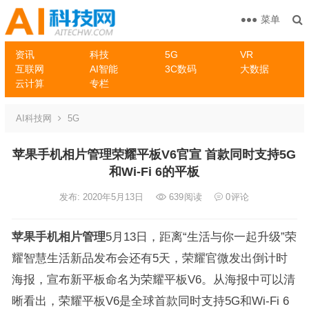
菜单
资讯
科技
5G
VR
互联网
AI智能
3C数码
大数据
云计算
专栏
AI科技网
5G
苹果手机相片管理荣耀平板V6官宣 首款同时支持5G
和Wi-Fi 6的平板
发布: 2020年5月13日
639
阅读
0
评论
苹果手机相片管理
5月13日，距离“生活与你一起升级”荣
耀智慧生活新品发布会还有5天，荣耀官微发出倒计时
海报，宣布新平板命名为荣耀平板V6。从海报中可以清
晰看出，荣耀平板V6是全球首款同时支持5G和Wi-Fi 6