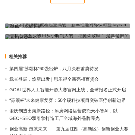
魅蓝2手机刷机教程起亚高管：新车性能对标保时捷Taycan 堪称韩系
车之光
上一篇
手机存储多少够用从小听到大的＂吃腌菜致癌＂ 是真是假？真相只有
一个
下一篇
相关推荐
第四届“苏颂杯”60强出炉，八月决赛蓄势待发
载誉登展，焕新出发 | 思乐得全新亮相百货会
GOAI 世界人工智能开源大赛官网上线，全球报名正式开启
“苏颂杯”未来健康复赛：50个硬科技项目突破医疗创新边界
肇庆制造出海新路径：添廣网络运营依托天小智AI，以
GEO+SEO双引擎打造工厂全域海外品牌曝光
创业高新·澄就未来——第九届江阴（高新区）创新创业大赛