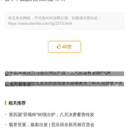
本文来自网络，不代表AI科技网立场，转载请注明出处：
https://www.aitechw.com/5g/1573.html
40
赞
手机屏幕压力与途昂同生产线？上汽奥迪有望国产Q8
上一篇
手机拍照为什么是反的游戏显示器哪家强？AOC冠捷拿下市场占有率
第一
下一篇
相关推荐
第四届“苏颂杯”60强出炉，八月决赛蓄势待发
载誉登展，焕新出发 | 思乐得全新亮相百货会