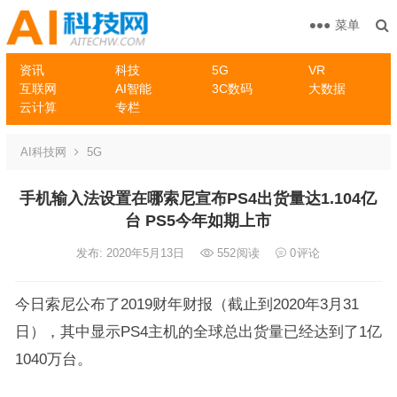
菜单
资讯
科技
5G
VR
互联网
AI智能
3C数码
大数据
云计算
专栏
AI科技网
5G
手机输入法设置在哪索尼宣布PS4出货量达1.104亿
台 PS5今年如期上市
发布: 2020年5月13日
552
阅读
0
评论
今日索尼公布了2019财年财报（截止到2020年3月31
日），其中显示PS4主机的全球总出货量已经达到了1亿
1040万台。