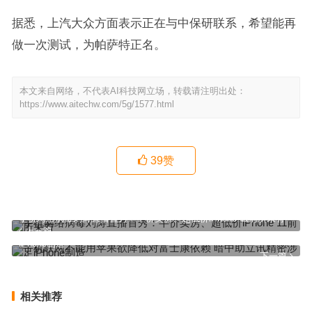
据悉，上汽大众方面表示正在与中保研联系，希望能再
做一次测试，为帕萨特正名。
本文来自网络，不代表AI科技网立场，转载请注明出处：
https://www.aitechw.com/5g/1577.html
39
赞
手机网络病毒刘涛直播首秀：半价卖房、超低价iPhone 11前所未有
上一篇
手机联网不能用苹果欲降低对富士康依赖 暗中助立讯精密涉足
iPhone制造
下一篇
相关推荐