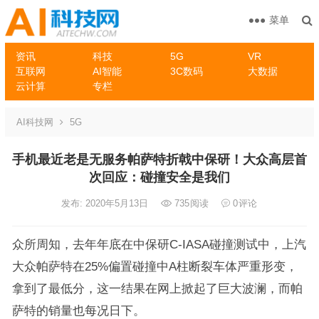
菜单
资讯
科技
5G
VR
互联网
AI智能
3C数码
大数据
云计算
专栏
AI科技网
5G
手机最近老是无服务帕萨特折戟中保研！大众高层首
次回应：碰撞安全是我们
发布: 2020年5月13日
735
阅读
0
评论
众所周知，去年年底在中保研C-IASA碰撞测试中，上汽
大众帕萨特在25%偏置碰撞中A柱断裂车体严重形变，
拿到了最低分，这一结果在网上掀起了巨大波澜，而帕
萨特的销量也每况日下。