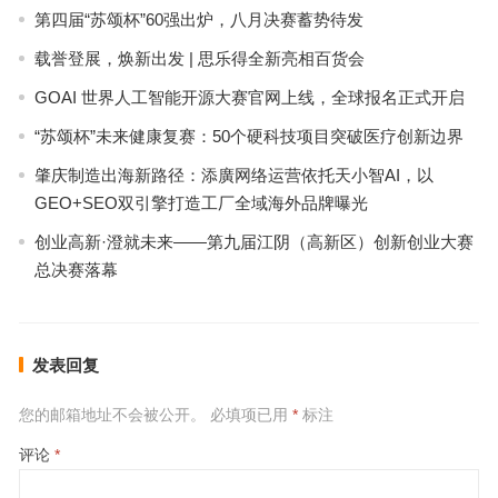
第四届“苏颂杯”60强出炉，八月决赛蓄势待发
载誉登展，焕新出发 | 思乐得全新亮相百货会
GOAI 世界人工智能开源大赛官网上线，全球报名正式开启
“苏颂杯”未来健康复赛：50个硬科技项目突破医疗创新边界
肇庆制造出海新路径：添廣网络运营依托天小智AI，以
GEO+SEO双引擎打造工厂全域海外品牌曝光
创业高新·澄就未来——第九届江阴（高新区）创新创业大赛
总决赛落幕
发表回复
您的邮箱地址不会被公开。
必填项已用
*
标注
评论
*