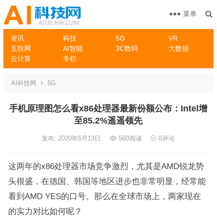
菜单
资讯
科技
5G
VR
互联网
AI智能
3C数码
大数据
云计算
专栏
AI科技网
5G
手机原理图怎么看x86处理器最新份额公布：Intel增
至85.2%遥遥领先
发布: 2020年5月13日
560
阅读
0
评论
这两年的x86处理器市场竞争激烈，尤其是AMD锐龙势
头很盛，在德国、韩国等地区进步也非常明显，经常能
看到AMD YES的口号。那么在全球市场上，两家现在
的实力对比如何呢？