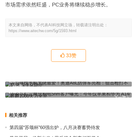
市场需求依然旺盛，PC业务将继续稳步增长。
本文来自网络，不代表AI科技网立场，转载请注明出处：
https://www.aitechw.com/5g/1593.html
33
赞
语音寻找手机大佬最爱！奥迪A8L防弹车亮相：狙击枪打不穿 还有生
化防护
上一篇
华蜀手机官网台积电5nm客户曝光：今年仅苹果和华为 A14/麒麟
1000火力全开
下一篇
相关推荐
第四届“苏颂杯”60强出炉，八月决赛蓄势待发