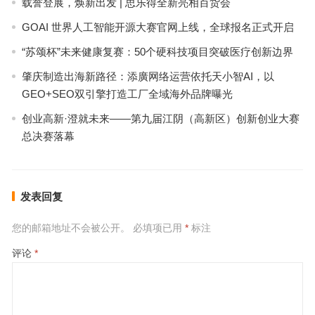
载誉登展，焕新出发 | 思乐得全新亮相百货会
GOAI 世界人工智能开源大赛官网上线，全球报名正式开启
“苏颂杯”未来健康复赛：50个硬科技项目突破医疗创新边界
肇庆制造出海新路径：添廣网络运营依托天小智AI，以
GEO+SEO双引擎打造工厂全域海外品牌曝光
创业高新·澄就未来——第九届江阴（高新区）创新创业大赛
总决赛落幕
发表回复
您的邮箱地址不会被公开。
必填项已用
*
标注
评论
*