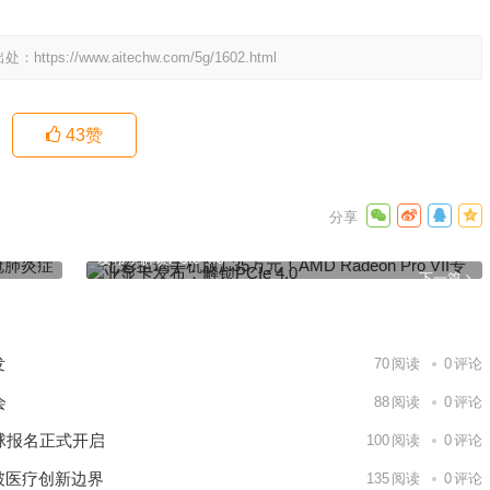
出处：
https://www.aitechw.com/5g/1602.html
43
赞
状类似
七彩祖玛手机版1.35万元！AMD Radeon Pro VII专业显卡
发布：解锁PCIe 4.0
下一篇
发
70
阅读
0
评论
会
88
阅读
0
评论
球报名正式开启
100
阅读
0
评论
破医疗创新边界
135
阅读
0
评论