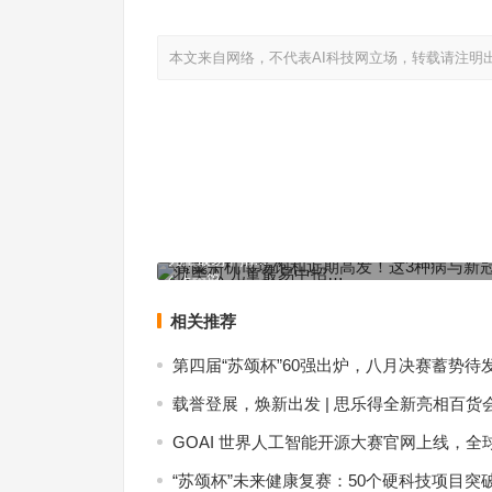
本文来自网络，不代表AI科技网立场，转载请注明
智能手机市场饱和近期高发！这3种病与新冠肺炎症
儿童最易中招…
上一篇
相关推荐
第四届“苏颂杯”60强出炉，八月决赛蓄势待
载誉登展，焕新出发 | 思乐得全新亮相百货
GOAI 世界人工智能开源大赛官网上线，全
“苏颂杯”未来健康复赛：50个硬科技项目突