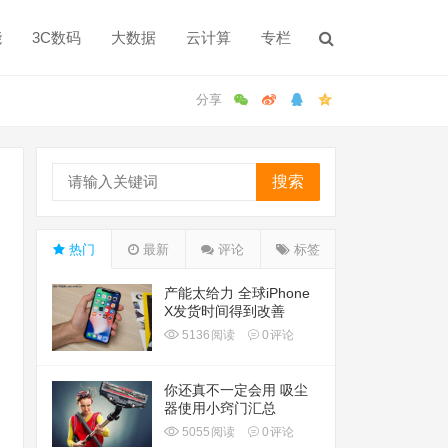
能
3C数码
大数据
云计算
专栏
搜索
热门
最新
评论
标签
产能太给力 全球iPhone
X发货时间得到改善
5136
阅读
0
评论
你还真不一定会用 吸尘
器使用小窍门汇总
5055
阅读
0
评论