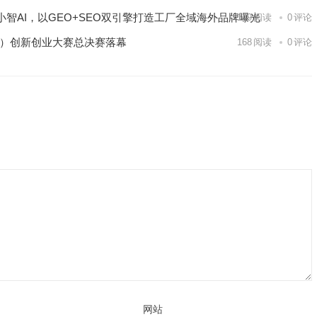
智AI，以GEO+SEO双引擎打造工厂全域海外品牌曝光
149
阅读
0
评论
区）创新创业大赛总决赛落幕
168
阅读
0
评论
网站