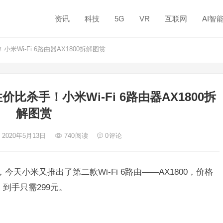
资讯
科技
5G
VR
互联网
AI智
Wi-Fi 6路由器AX1800拆解图赏
比杀手！小米Wi-Fi 6路由器AX1800拆
解图赏
 2020年5月13日
740
阅读
0
评论
之后，今天小米又推出了第二款Wi-Fi 6路由——AX1800，价格
，到手只需299元。