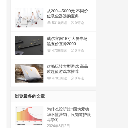
从200—5000元 不同价
位吸尘器选购宝典
5310
阅读
0
评论
戴尔官网15寸大屏专场
黑五价直降2000
4736
阅读
0
评论
欢畅玩转大型游戏 高品
质超值游戏本推荐
4701
阅读
0
评论
浏览最多的文章
为什么没听过?因为爱德
华不懂营销，只知道护眼
与学习
2024年8月2日