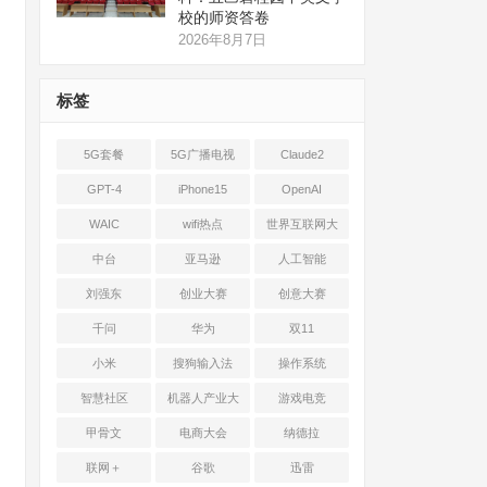
校的师资答卷
2026年8月7日
标签
5G套餐
5G广播电视
Claude2
GPT-4
iPhone15
OpenAI
WAIC
wifi热点
世界互联网大
会
中台
亚马逊
人工智能
刘强东
创业大赛
创意大赛
千问
华为
双11
小米
搜狗输入法
操作系统
智慧社区
机器人产业大
游戏电竞
会
甲骨文
电商大会
纳德拉
联网＋
谷歌
迅雷