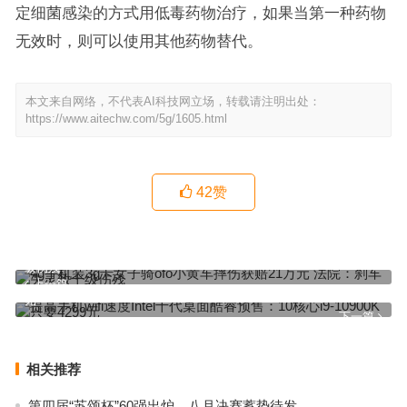
定细菌感染的方式用低毒药物治疗，如果当第一种药物
无效时，则可以使用其他药物替代。
本文来自网络，不代表AI科技网立场，转载请注明出处：
https://www.aitechw.com/5g/1605.html
42
赞
4g手机装3g卡女子骑ofo小黄车摔伤获赔21万元 法院：刹车失灵致十
级伤残
上一篇
提高手机wifi速度Intel十代桌面酷睿预售：10核心i9-10900K只要4299
元
下一篇
相关推荐
第四届“苏颂杯”60强出炉，八月决赛蓄势待发