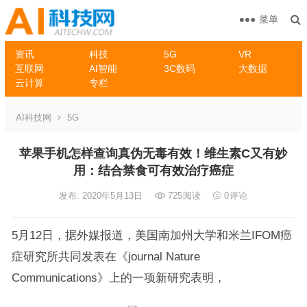
菜单
资讯
科技
5G
VR
互联网
AI智能
3C数码
大数据
云计算
专栏
AI科技网
5G
苹果手机怎样查询真伪无毒有效！维生素C又有妙
用：结合禁食可有效治疗癌症
发布: 2020年5月13日
725
阅读
0
评论
5月12日，据外媒报道，美国南加州大学和米兰IFOM癌
症研究所共同发表在《journal Nature
Communications》上的一项新研究表明，