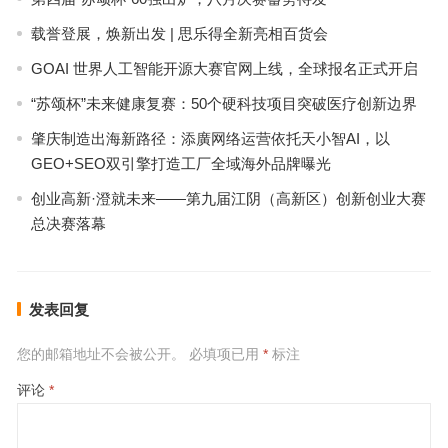
载誉登展，焕新出发 | 思乐得全新亮相百货会
GOAI 世界人工智能开源大赛官网上线，全球报名正式开启
“苏颂杯”未来健康复赛：50个硬科技项目突破医疗创新边界
肇庆制造出海新路径：添廣网络运营依托天小智AI，以
GEO+SEO双引擎打造工厂全域海外品牌曝光
创业高新·澄就未来——第九届江阴（高新区）创新创业大赛
总决赛落幕
发表回复
您的邮箱地址不会被公开。
必填项已用
*
标注
评论
*