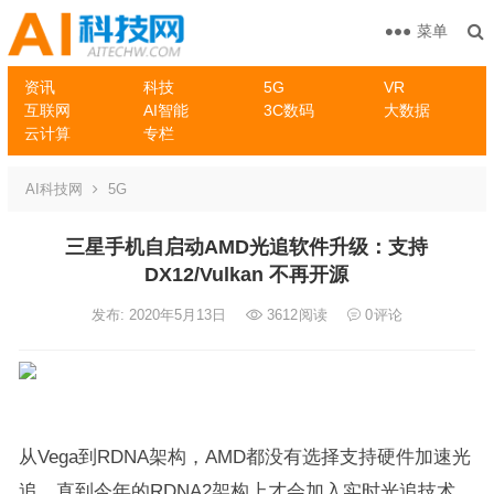
菜单
资讯
科技
5G
VR
互联网
AI智能
3C数码
大数据
云计算
专栏
AI科技网
5G
三星手机自启动AMD光追软件升级：支持
DX12/Vulkan 不再开源
发布: 2020年5月13日
3612
阅读
0
评论
从Vega到RDNA架构，AMD都没有选择支持硬件加速光
追，直到今年的RDNA2架构上才会加入实时光追技术。