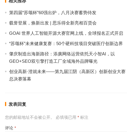
相关推荐
第四届“苏颂杯”60强出炉，八月决赛蓄势待发
载誉登展，焕新出发 | 思乐得全新亮相百货会
GOAI 世界人工智能开源大赛官网上线，全球报名正式开启
“苏颂杯”未来健康复赛：50个硬科技项目突破医疗创新边界
肇庆制造出海新路径：添廣网络运营依托天小智AI，以
GEO+SEO双引擎打造工厂全域海外品牌曝光
创业高新·澄就未来——第九届江阴（高新区）创新创业大赛
总决赛落幕
发表回复
您的邮箱地址不会被公开。
必填项已用
*
标注
评论
*