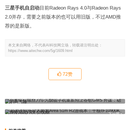
三星手机自启动
目前Radeon Rays 4.0与Radeon Rays
2.0并存，需要之前版本的也可以用旧版，不过AMD推
荐的是新版。
本文来自网络，不代表AI科技网立场，转载请注明出处：
https://www.aitechw.com/5g/1609.html
72
赞
小米手机螺丝刀华为旗舰手机重新用上谷歌GMS 外媒：聪明的选择
上一篇
3gpp手机外星人新发Area 51m R2游戏本：十核i9-10900K、首发
AMD RX 5700M
下一篇