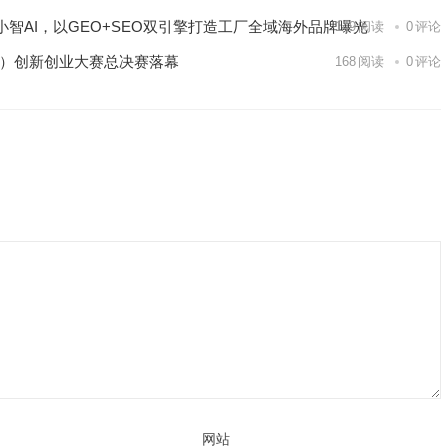
智AI，以GEO+SEO双引擎打造工厂全域海外品牌曝光
149
阅读
0
评论
区）创新创业大赛总决赛落幕
168
阅读
0
评论
网站