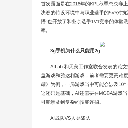
首次露面是在2018年的KPL秋季总决
决赛的特设环境中与职业选手的5V5对抗游
悟”也开放了和业余选手1V1竞争的体验测
率。
3g手机为什么只能用2g
AILab 和天美工作室联合发表的
盘游戏和雅达利游戏，前者需要更高难
耀》为例，一局游戏当中可能会涉及10^ 6
这还只是基础，AI还需要在MOBA游戏
可能涉及到复杂的技能连招。
AI战队VS人类战队