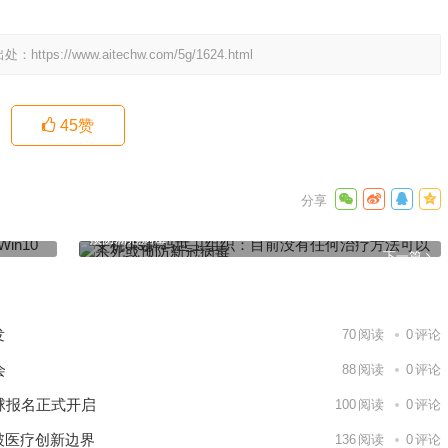
出处：
https://www.aitechw.com/5g/1624.html
45
赞
004正
手机dts解码世卫组织：目前没有任何治疗方法可以杀死或
预防新冠病毒
下一篇
发
70
阅读
0
评论
会
88
阅读
0
评论
球报名正式开启
100
阅读
0
评论
破医疗创新边界
136
阅读
0
评论