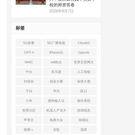
校的师资答卷
2026年8月7日
标签
5G套餐
5G广播电视
Claude2
GPT-4
iPhone15
OpenAI
WAIC
wifi热点
世界互联网大
会
中台
亚马逊
人工智能
刘强东
创业大赛
创意大赛
千问
华为
双11
小米
搜狗输入法
操作系统
智慧社区
机器人产业大
游戏电竞
会
甲骨文
电商大会
纳德拉
联网＋
谷歌
迅雷