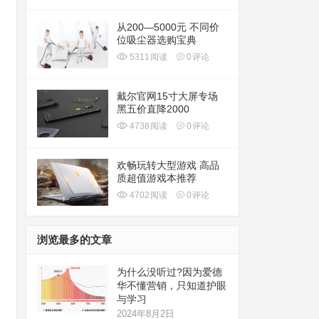
从200—5000元 不同价
位吸尘器选购宝典
5311
阅读
0
评论
戴尔官网15寸大屏专场
黑五价直降2000
4738
阅读
0
评论
欢畅玩转大型游戏 高品
质超值游戏本推荐
4702
阅读
0
评论
浏览最多的文章
为什么没听过?因为爱德
华不懂营销，只知道护眼
与学习
2024年8月2日