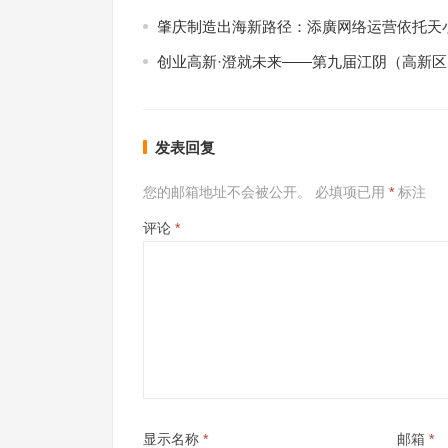
肇庆制造出海新路径：添廣网络运营依托天小
创业高新·澄就未来——第九届江阴（高新
发表回复
您的邮箱地址不会被公开。
必填项已用
*
标注
评论
*
显示名称
*
邮箱
*