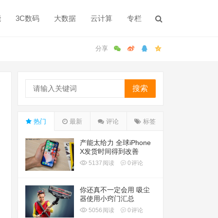
能
3C数码
大数据
云计算
专栏
搜索
热门
最新
评论
标签
产能太给力 全球iPhone
X发货时间得到改善
5137
阅读
0
评论
你还真不一定会用 吸尘
器使用小窍门汇总
5056
阅读
0
评论