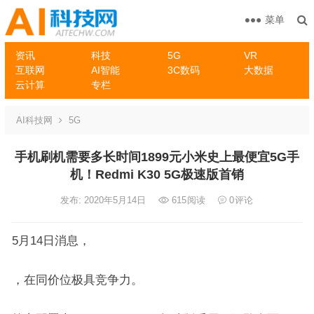
菜单
资讯
科技
5G
VR
互联网
AI智能
3C数码
大数据
云计算
专栏
AI科技网
5G
手机刷机需要多长时间1899元小米史上最便宜5G手
机！Redmi K30 5G极速版首销
发布: 2020年5月14日
615
阅读
0
评论
5月14日消息，
，在同价位极具竞争力。