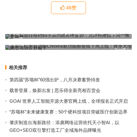
46
赞
手机数据转移到sd卡加州政府终妥协：允许特斯拉下周一恢复生产
上一篇
苹果手机手写功能Chrome新功能标签组下周上线：效率大增 网页强
迫症舒服了
下一篇
相关推荐
第四届“苏颂杯”60强出炉，八月决赛蓄势待发
载誉登展，焕新出发 | 思乐得全新亮相百货会
GOAI 世界人工智能开源大赛官网上线，全球报名正式开启
“苏颂杯”未来健康复赛：50个硬科技项目突破医疗创新边界
肇庆制造出海新路径：添廣网络运营依托天小智AI，以
GEO+SEO双引擎打造工厂全域海外品牌曝光