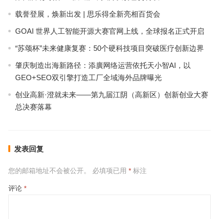
载誉登展，焕新出发 | 思乐得全新亮相百货会
GOAI 世界人工智能开源大赛官网上线，全球报名正式开启
“苏颂杯”未来健康复赛：50个硬科技项目突破医疗创新边界
肇庆制造出海新路径：添廣网络运营依托天小智AI，以
GEO+SEO双引擎打造工厂全域海外品牌曝光
创业高新·澄就未来——第九届江阴（高新区）创新创业大赛
总决赛落幕
发表回复
您的邮箱地址不会被公开。
必填项已用
*
标注
评论
*