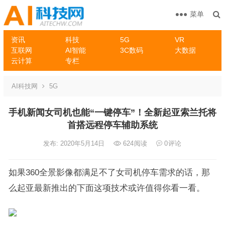
菜单
资讯
科技
5G
VR
互联网
AI智能
3C数码
大数据
云计算
专栏
AI科技网
5G
手机新闻女司机也能“一键停车”！全新起亚索兰托将
首搭远程停车辅助系统
发布: 2020年5月14日
624
阅读
0
评论
如果360全景影像都满足不了女司机停车需求的话，那
么起亚最新推出的下面这项技术或许值得你看一看。