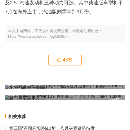
及2.5T汽油发动机三种动力可选。其中柴油版车型将于
7月在海外上市，汽油版则需等到9月份。
本文来自网络，不代表AI科技网立场，转载请注明出处：
https://www.aitechw.com/5g/1639.html
45
赞
手机反复自动关机荣耀X10全渠道开启预约：麒麟820+90Hz 9个5G
频段一步到位
上一篇
东方龙手机图片Win10五月更新安全功能升级：保护电脑免遭不需要
应用攻击
下一篇
相关推荐
第四届“苏颂杯”60强出炉，八月决赛蓄势待发