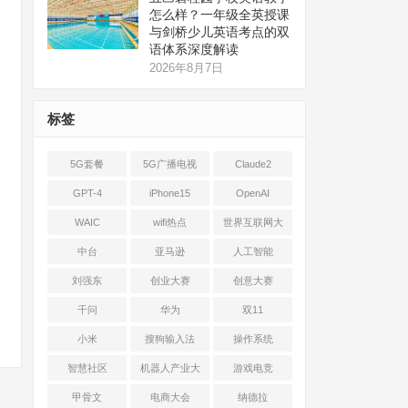
怎么样？一年级全英授课
与剑桥少儿英语考点的双
语体系深度解读
2026年8月7日
标签
5G套餐
5G广播电视
Claude2
GPT-4
iPhone15
OpenAI
WAIC
wifi热点
世界互联网大
会
中台
亚马逊
人工智能
刘强东
创业大赛
创意大赛
千问
华为
双11
小米
搜狗输入法
操作系统
智慧社区
机器人产业大
游戏电竞
会
甲骨文
电商大会
纳德拉