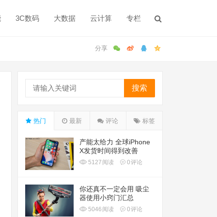
能
3C数码
大数据
云计算
专栏
搜索
热门
最新
评论
标签
产能太给力 全球iPhone
X发货时间得到改善
5127
阅读
0
评论
你还真不一定会用 吸尘
器使用小窍门汇总
5046
阅读
0
评论