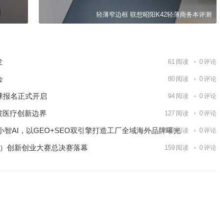
轻薄窄边框 联想昭阳K42轻薄商务本评测
发
61
阅读
0
评论
会
80
阅读
0
评论
球报名正式开启
94
阅读
0
评论
破医疗创新边界
127
阅读
0
评论
智AI，以GEO+SEO双引擎打造工厂全域海外品牌曝光
143
阅读
0
评论
区）创新创业大赛总决赛落幕
159
阅读
0
评论