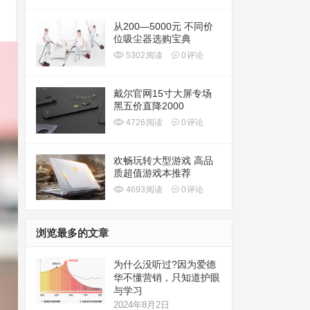
从200—5000元 不同价
位吸尘器选购宝典
5302
阅读
0
评论
戴尔官网15寸大屏专场
黑五价直降2000
4726
阅读
0
评论
欢畅玩转大型游戏 高品
质超值游戏本推荐
4693
阅读
0
评论
浏览最多的文章
为什么没听过?因为爱德
华不懂营销，只知道护眼
与学习
2024年8月2日