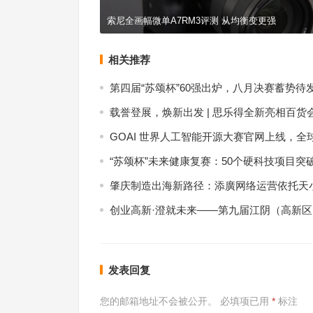
索尼全画幅微单A7RM3评测 从均衡变更强
相关推荐
第四届“苏颂杯”60强出炉，八月决赛蓄势待
载誉登展，焕新出发 | 思乐得全新亮相百货
GOAI 世界人工智能开源大赛官网上线，全
“苏颂杯”未来健康复赛：50个硬科技项目突
肇庆制造出海新路径：添廣网络运营依托天小
创业高新·澄就未来——第九届江阴（高新
发表回复
您的邮箱地址不会被公开。
必填项已用
*
标注