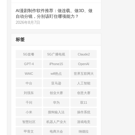
AI漫剧制作软件推荐：做连载、做3D、做
自动分镜，分别该盯住哪项能力？
2026年8月7日
标签
5G套餐
5G广播电视
Claude2
GPT-4
iPhone15
OpenAI
WAIC
wifi热点
世界互联网大
会
中台
亚马逊
人工智能
刘强东
创业大赛
创意大赛
千问
华为
双11
小米
搜狗输入法
操作系统
智慧社区
机器人产业大
游戏电竞
会
甲骨文
电商大会
纳德拉