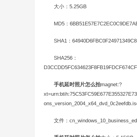
大小：5.25GB
MD5：6BB51E57E7C2EC0C9DE7A
SHA1：64940D6FBC0F24971349C8
SHA256：
D3CCDD5FC634623F8FB19FDCF674CF
手机延时照片怎么拍
magnet:?
xt=urn:btih:75C53FC59E677E355327E7
ons_version_2004_x64_dvd_0c2eefdb.i
文件：cn_windows_10_business_edit