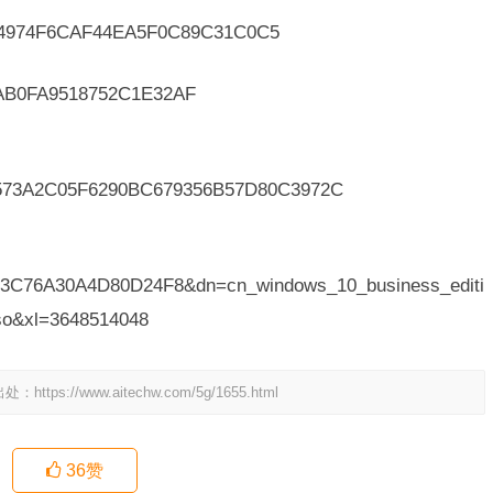
974F6CAF44EA5F0C89C31C0C5
B0FA9518752C1E32AF
573A2C05F6290BC679356B57D80C3972C
83C76A30A4D80D24F8&dn=cn_windows_10_business_editi
so&xl=3648514048
出处：
https://www.aitechw.com/5g/1655.html
36
赞