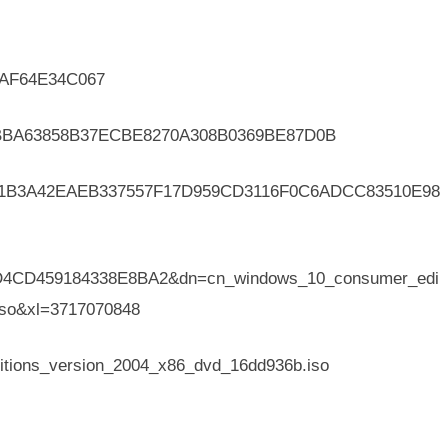
AF64E34C067
BA63858B37ECBE8270A308B0369BE87D0B
B3A42EAEB337557F17D959CD3116F0C6ADCC83510E98
7D4CD459184338E8BA2&dn=cn_windows_10_consumer_edi
iso&xl=3717070848
ions_version_2004_x86_dvd_16dd936b.iso