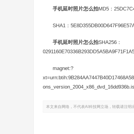
手机延时照片怎么拍
MD5：25DC7C4
SHA1：5E8D355DB00D647F96E57A
手机延时照片怎么拍
SHA256：
0291160E70336B293DD5A5BA9F71F1A
magnet:?
xt=urn:btih:9B284AA7447B40D17468A5
ons_version_2004_x86_dvd_16dd936b.i
本文来自网络，不代表AI科技网立场，转载请注明