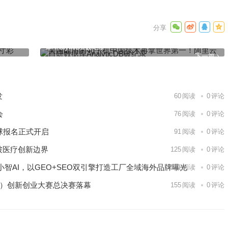
电：小米
美国能用的4g手机中国技术再拿世界第一！阿里云自研数据
库AnalyticDB破纪录
下一篇
发
60
阅读
0
评论
会
76
阅读
0
评论
球报名正式开启
91
阅读
0
评论
破医疗创新边界
125
阅读
0
评论
智AI，以GEO+SEO双引擎打造工厂全域海外品牌曝光
141
阅读
0
评论
区）创新创业大赛总决赛落幕
155
阅读
0
评论