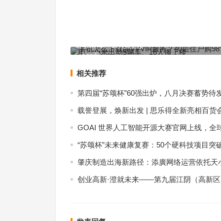
手机怎么下载gifVVVIP服务？40层住户购98寸彩
出动5辆车、16人搬上楼
上一篇
相关推荐
第四届“苏颂杯”60强出炉，八月决赛蓄势待
载誉登展，焕新出发 | 思乐得全新亮相百货
GOAI 世界人工智能开源大赛官网上线，全
“苏颂杯”未来健康复赛：50个硬科技项目突
肇庆制造出海新路径：添廣网络运营依托天小
创业高新·澄就未来——第九届江阴（高新