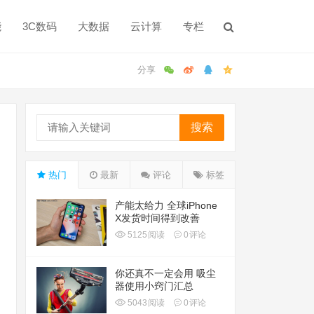
能
3C数码
大数据
云计算
专栏
搜索
热门
最新
评论
标签
产能太给力 全球iPhone
X发货时间得到改善
5125
阅读
0
评论
你还真不一定会用 吸尘
器使用小窍门汇总
5043
阅读
0
评论