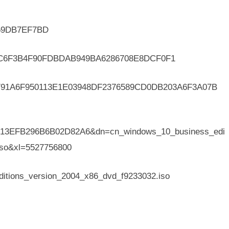
59DB7EF7BD
6F3B4F90FDBDAB949BA6286708E8DCF0F1
91A6F950113E1E03948DF2376589CD0DB203A6F3A07B
D13EFB296B6B02D82A6&dn=cn_windows_10_business_edi
iso&xl=5527756800
ions_version_2004_x86_dvd_f9233032.iso