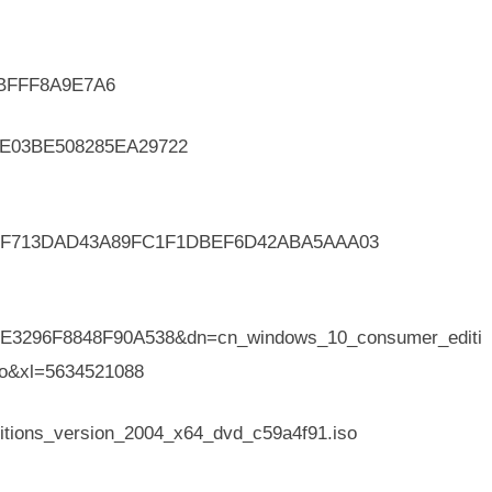
BFFF8A9E7A6
E03BE508285EA29722
F713DAD43A89FC1F1DBEF6D42ABA5AAA03
3E3296F8848F90A538&dn=cn_windows_10_consumer_editi
so&xl=5634521088
ions_version_2004_x64_dvd_c59a4f91.iso