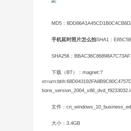
MD5：8DD86A1A45CD1B0C4CB6D
手机延时照片怎么拍
SHA1：E85C5B
SHA256：BBAC36C86898A7C73AF1
下载（BT）：magnet:?
xt=urn:btih:68D043192FA8B9C80C475
tions_version_2004_x86_dvd_f9233032.
文件：cn_windows_10_business_edit
大小：3.4GB