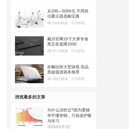
从200—5000元 不同价
位吸尘器选购宝典
5300
阅读
0
评论
戴尔官网15寸大屏专场
黑五价直降2000
4724
阅读
0
评论
欢畅玩转大型游戏 高品
质超值游戏本推荐
4691
阅读
0
评论
浏览最多的文章
为什么没听过?因为爱德
华不懂营销，只知道护眼
与学习
2024年8月2日