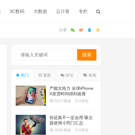
能
3C数码
大数据
云计算
专栏
搜索
热门
最新
评论
标签
产能太给力 全球iPhone
X发货时间得到改善
5127
阅读
0
评论
你还真不一定会用 吸尘
器使用小窍门汇总
5045
阅读
0
评论