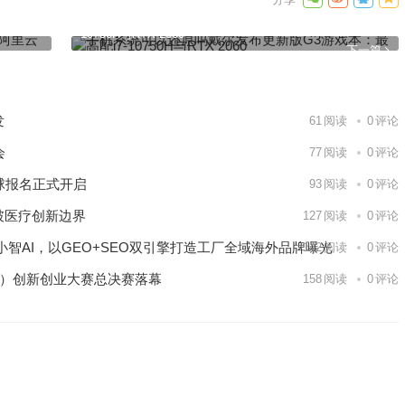
自研数据
手机系统可以还原吗戴尔发布更新版G3游戏本：最高配i7-
10750H与RTX 2060
下一篇
发
61
阅读
0
评论
会
77
阅读
0
评论
球报名正式开启
93
阅读
0
评论
破医疗创新边界
127
阅读
0
评论
智AI，以GEO+SEO双引擎打造工厂全域海外品牌曝光
142
阅读
0
评论
区）创新创业大赛总决赛落幕
158
阅读
0
评论