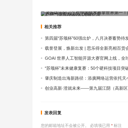
美国能用的4g手机中国技术再拿世界第一！阿里云
库AnalyticDB破纪录
上一篇
相关推荐
第四届“苏颂杯”60强出炉，八月决赛蓄势待
载誉登展，焕新出发 | 思乐得全新亮相百货
GOAI 世界人工智能开源大赛官网上线，全
“苏颂杯”未来健康复赛：50个硬科技项目突
肇庆制造出海新路径：添廣网络运营依托天小
创业高新·澄就未来——第九届江阴（高新
发表回复
您的邮箱地址不会被公开。
必填项已用
*
标注