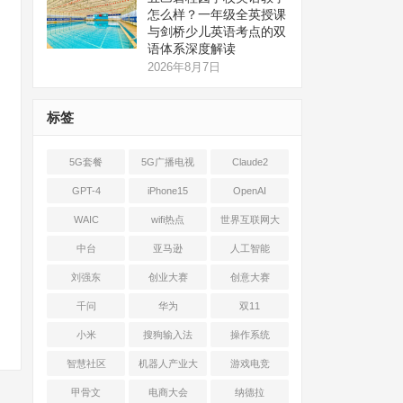
怎么样？一年级全英授课
与剑桥少儿英语考点的双
语体系深度解读
2026年8月7日
标签
5G套餐
5G广播电视
Claude2
GPT-4
iPhone15
OpenAI
WAIC
wifi热点
世界互联网大
会
中台
亚马逊
人工智能
刘强东
创业大赛
创意大赛
千问
华为
双11
小米
搜狗输入法
操作系统
智慧社区
机器人产业大
游戏电竞
会
甲骨文
电商大会
纳德拉