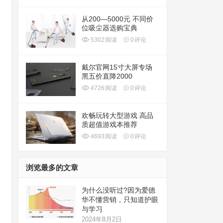
从200—5000元 不同价
位吸尘器选购宝典
5302
阅读
0
评论
戴尔官网15寸大屏专场
黑五价直降2000
4726
阅读
0
评论
欢畅玩转大型游戏 高品
质超值游戏本推荐
4693
阅读
0
评论
浏览最多的文章
为什么没听过?因为爱德
华不懂营销，只知道护眼
与学习
2024年8月2日