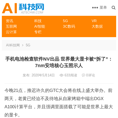
菜单
资讯
科技
5G
VR
互联网
AI智能
3C数码
大数据
云计算
专栏
AI科技网
5G
手机电池检查软件NV出品 世界最大显卡被“拆了”：
7nm安培核心玉照示人
发布: 2020年5月14日
633
阅读
0
评论
今晚21点，推迟许久的GTC大会将在线上盛大举办。前
两天，老黄已经迫不及待地从自家烤箱中端出DGX
A100计算平台，并且强调里面搭载了可能是世界上最大
的显卡。