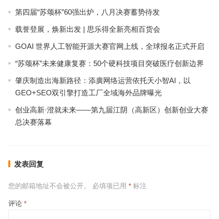
第四届“苏颂杯”60强出炉，八月决赛蓄势待发
载誉登展，焕新出发 | 思乐得全新亮相百货会
GOAI 世界人工智能开源大赛官网上线，全球报名正式开启
“苏颂杯”未来健康复赛：50个硬科技项目突破医疗创新边界
肇庆制造出海新路径：添廣网络运营依托天小智AI，以
GEO+SEO双引擎打造工厂全域海外品牌曝光
创业高新·澄就未来——第九届江阴（高新区）创新创业大赛
总决赛落幕
发表回复
您的邮箱地址不会被公开。
必填项已用
*
标注
评论
*