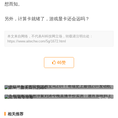
想而知。
另外，计算卡就绪了，游戏显卡还会远吗？
本文来自网络，不代表AI科技网立场，转载请注明出处：
https://www.aitechw.com/5g/1672.html
46
赞
手机屏幕变黑白色比肩宝马2.0T！奇瑞史上最强2.0T发动机曝光：最
大马力254匹
上一篇
手机管家流量悬浮窗刘涛今晚直播半价卖房：通宵加班到上班 宵夜变
早餐
下一篇
相关推荐