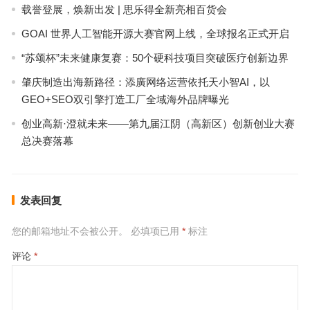
载誉登展，焕新出发 | 思乐得全新亮相百货会
GOAI 世界人工智能开源大赛官网上线，全球报名正式开启
“苏颂杯”未来健康复赛：50个硬科技项目突破医疗创新边界
肇庆制造出海新路径：添廣网络运营依托天小智AI，以
GEO+SEO双引擎打造工厂全域海外品牌曝光
创业高新·澄就未来——第九届江阴（高新区）创新创业大赛
总决赛落幕
发表回复
您的邮箱地址不会被公开。
必填项已用
*
标注
评论
*