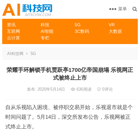
菜单
资讯
科技
5G
VR
互联网
AI智能
3C数码
大数据
云计算
专栏
AI科技网
5G
荣耀手环解锁手机贾跃亭1700亿帝国崩塌 乐视网正
式被终止上市
发布: 2020年5月14日
636
阅读
0
评论
自从乐视陷入困境、被停职交易开始，乐视退市就是个
时间问题了。5月14日，深交所发布公告，乐视网被正
式终止上市。