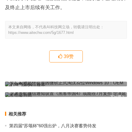
及终止上市后续有关工作。
本文来自网络，不代表AI科技网立场，转载请注明出处：
https://www.aitechw.com/5g/1677.html
39
赞
手机电池是什么原因微软正式淘汰32位Windows 10：OEM必须预装
64位版本
上一篇
苹果手机微信通知设置《黑客帝国4》或能在7月复拍 导演延长拍摄
合同
下一篇
相关推荐
第四届“苏颂杯”60强出炉，八月决赛蓄势待发