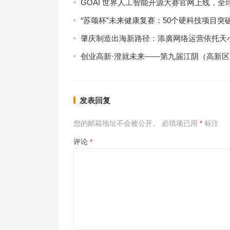
GOAI 世界人工智能开源大赛官网上线，全
“苏颂杯”未来健康复赛：50个硬科技项目突
肇庆制造出海新路径：添廣网络运营依托天小
创业高新·澄就未来——第九届江阴（高新
发表回复
您的邮箱地址不会被公开。
必填项已用
*
标注
评论
*