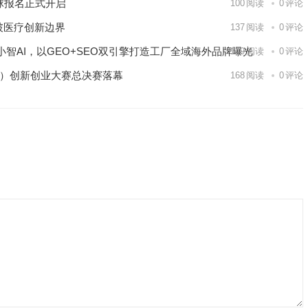
球报名正式开启
100
阅读
0
评论
破医疗创新边界
137
阅读
0
评论
智AI，以GEO+SEO双引擎打造工厂全域海外品牌曝光
149
阅读
0
评论
区）创新创业大赛总决赛落幕
168
阅读
0
评论