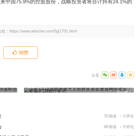
中国75.9%的控股股份，战略投资者将合计持有24.1%的
出处：
https://www.aitechw.com/5g/1701.html
38
赞
还是一门
小米5手机盖世界最大主权财富基金遭遇网络攻击：被骗走
1000万美元
下一篇
发
70
阅读
0
评论
会
88
阅读
0
评论