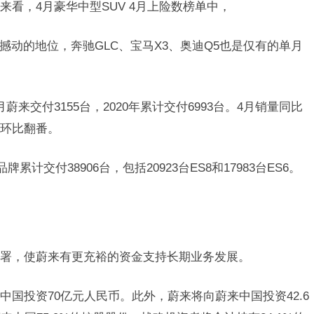
看，4月豪华中型SUV 4月上险数榜单中，
撼动的地位，奔驰GLC、宝马X3、奥迪Q5也是仅有的单月
蔚来交付3155台，2020年累计交付6993台。4月销量同比
月环比翻番。
累计交付38906台，包括20923台ES8和17983台ES6。
署，使蔚来有更充裕的资金支持长期业务发展。
国投资70亿元人民币。此外，蔚来将向蔚来中国投资42.6