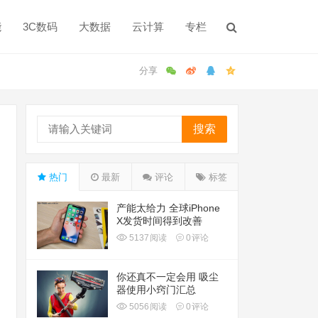
能
3C数码
大数据
云计算
专栏
搜索
热门
最新
评论
标签
产能太给力 全球iPhone
X发货时间得到改善
5137
阅读
0
评论
你还真不一定会用 吸尘
器使用小窍门汇总
5056
阅读
0
评论