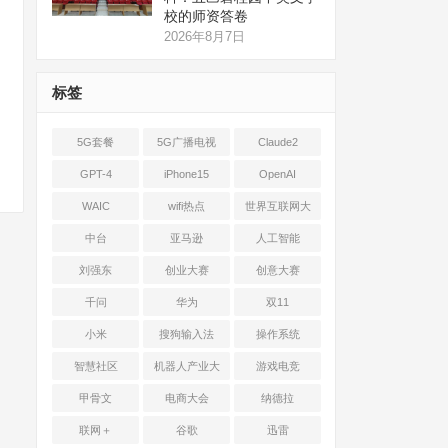
校的师资答卷
2026年8月7日
标签
5G套餐
5G广播电视
Claude2
GPT-4
iPhone15
OpenAI
WAIC
wifi热点
世界互联网大
会
中台
亚马逊
人工智能
刘强东
创业大赛
创意大赛
千问
华为
双11
小米
搜狗输入法
操作系统
智慧社区
机器人产业大
游戏电竞
会
甲骨文
电商大会
纳德拉
联网＋
谷歌
迅雷