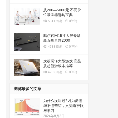
从200—5000元 不同价
位吸尘器选购宝典
5311
阅读
0
评论
戴尔官网15寸大屏专场
黑五价直降2000
4738
阅读
0
评论
欢畅玩转大型游戏 高品
质超值游戏本推荐
4702
阅读
0
评论
浏览最多的文章
为什么没听过?因为爱德
华不懂营销，只知道护眼
与学习
2024年8月2日