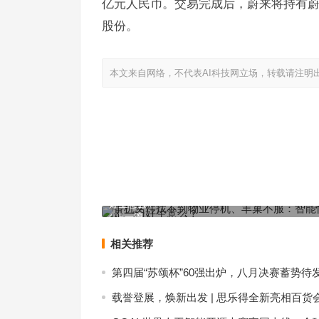
亿元人民币。交易完成后，蔚来将持有蔚来
股份。
本文来自网络，不代表AI科技网立场，转载请注明
手机文件找不到物业停机、丰巢不服：智能快递柜
好生意么？
上一篇
相关推荐
第四届“苏颂杯”60强出炉，八月决赛蓄势待
载誉登展，焕新出发 | 思乐得全新亮相百货