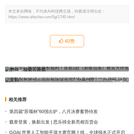
本文来自网络，不代表AI科技网立场，转载请注明出处：
https://www.aitechw.com/5g/1745.html
40
赞
联想手机换壁纸家长福利！育碧2款《刺客信条》教育大作免费送：
探索古希腊
上一篇
手机管家驱动工信部通报侵害用户权益App：一共16款 当当在列
下一篇
相关推荐
第四届“苏颂杯”60强出炉，八月决赛蓄势待发
载誉登展，焕新出发 | 思乐得全新亮相百货会
GOAI 世界人工智能开源大赛官网上线，全球报名正式开启