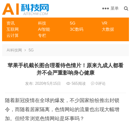
菜单
资讯
科技
5G
VR
互联网
AI智能
3C数码
大数据
云计算
专栏
AI科技网
5G
苹果手机截长图合理看待色情片！原来九成人都看
并不会严重影响身心健康
发布: 2020年5月15日
565
阅读
0
评论
随着新冠疫情在全球的爆发，不少国家纷纷推出封锁
令，而随着居家隔离，色情网站的流量也出现大幅增
加。但经常浏览色情网站是坏事吗？