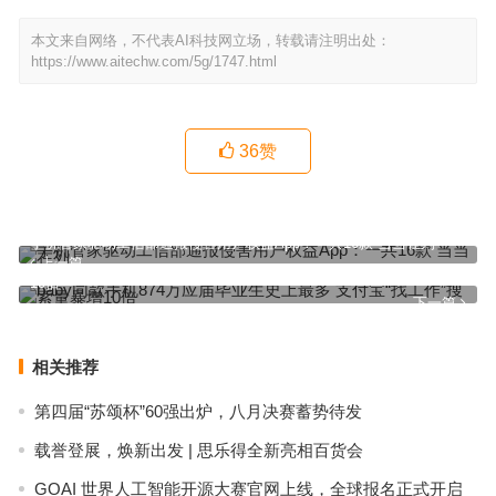
本文来自网络，不代表AI科技网立场，转载请注明出处：
https://www.aitechw.com/5g/1747.html
36
赞
手机管家驱动工信部通报侵害用户权益App：一共16款 当当在列
上一篇
baby同款手机874万应届毕业生史上最多 支付宝“找工作”搜索量暴增
10倍
下一篇
相关推荐
第四届“苏颂杯”60强出炉，八月决赛蓄势待发
载誉登展，焕新出发 | 思乐得全新亮相百货会
GOAI 世界人工智能开源大赛官网上线，全球报名正式开启