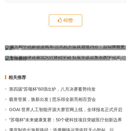
40
赞
博大师手机解锁游戏本/台式机升级双通道内存：游戏体验更香
上一篇
手机通讯录容量北大计算机学霸 百度李彦宏发表医学论文：关注癌症
下一篇
相关推荐
第四届“苏颂杯”60强出炉，八月决赛蓄势待发
载誉登展，焕新出发 | 思乐得全新亮相百货会
GOAI 世界人工智能开源大赛官网上线，全球报名正式开启
“苏颂杯”未来健康复赛：50个硬科技项目突破医疗创新边界
肇庆制造出海新路径：添廣网络运营依托天小智AI，以