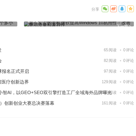
时成交额
最不发烫的手机微软提高Windows 10易用性：改善驱动质
量和兼容性
下一篇
发
65
阅读
0
评论
会
82
阅读
0
评论
球报名正式开启
97
阅读
0
评论
破医疗创新边界
129
阅读
0
评论
智AI，以GEO+SEO双引擎打造工厂全域海外品牌曝光
146
阅读
0
评论
区）创新创业大赛总决赛落幕
161
阅读
0
评论