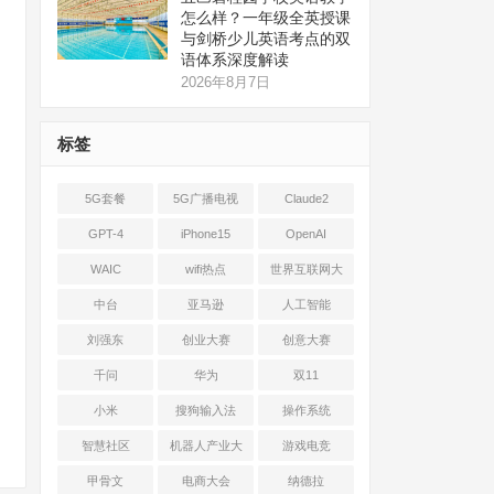
怎么样？一年级全英授课
与剑桥少儿英语考点的双
语体系深度解读
2026年8月7日
标签
5G套餐
5G广播电视
Claude2
GPT-4
iPhone15
OpenAI
WAIC
wifi热点
世界互联网大
会
中台
亚马逊
人工智能
刘强东
创业大赛
创意大赛
千问
华为
双11
小米
搜狗输入法
操作系统
智慧社区
机器人产业大
游戏电竞
会
甲骨文
电商大会
纳德拉