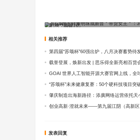
手机sim卡针董明珠成新晋＂带货女王＂：3个多小
破7亿
上一篇
相关推荐
第四届“苏颂杯”60强出炉，八月决赛蓄势待
载誉登展，焕新出发 | 思乐得全新亮相百货
GOAI 世界人工智能开源大赛官网上线，全
“苏颂杯”未来健康复赛：50个硬科技项目突
肇庆制造出海新路径：添廣网络运营依托天小
创业高新·澄就未来——第九届江阴（高新
发表回复