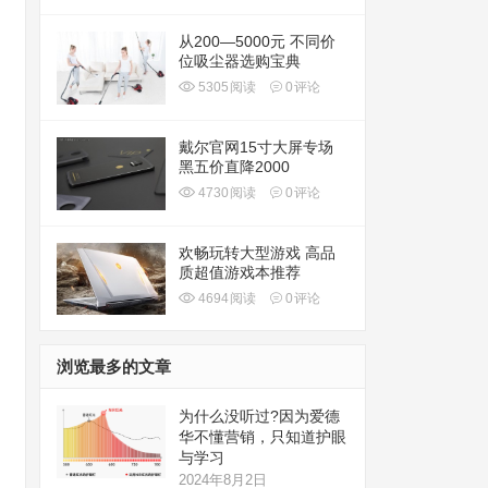
从200—5000元 不同价
位吸尘器选购宝典
5305
阅读
0
评论
戴尔官网15寸大屏专场
黑五价直降2000
4730
阅读
0
评论
欢畅玩转大型游戏 高品
质超值游戏本推荐
4694
阅读
0
评论
浏览最多的文章
为什么没听过?因为爱德
华不懂营销，只知道护眼
与学习
2024年8月2日