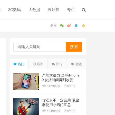
能
3C数码
大数据
云计算
专栏
搜索
热门
最新
评论
标签
产能太给力 全球iPhone
X发货时间得到改善
5129
阅读
0
评论
你还真不一定会用 吸尘
器使用小窍门汇总
5049
阅读
0
评论