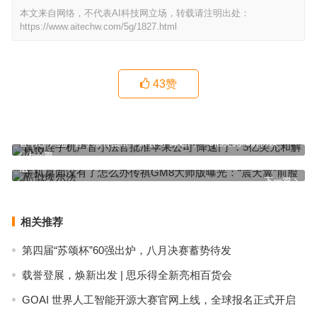
本文来自网络，不代表AI科技网立场，转载请注明出处：
https://www.aitechw.com/5g/1827.html
43
赞
音响连手机声音小法官批准苹果公司“降速门”：5亿美元和解协议
上一篇
手机桌面没有了怎么办传祺GM8大师版曝光：“震天翼”前脸酷似埃尔
法
下一篇
相关推荐
第四届“苏颂杯”60强出炉，八月决赛蓄势待发
载誉登展，焕新出发 | 思乐得全新亮相百货会
GOAI 世界人工智能开源大赛官网上线，全球报名正式开启