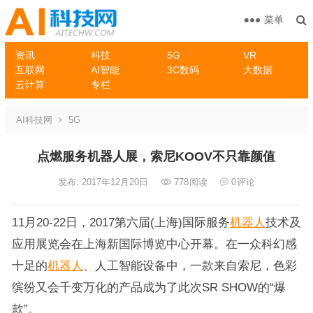
菜单
资讯
科技
5G
VR
互联网
AI智能
3C数码
大数据
云计算
专栏
AI科技网
5G
点燃服务机器人展，索尼KOOV不只靠颜值
发布: 2017年12月20日
778
阅读
0
评论
11月20-22日，2017第六届(上海)国际服务
机器人
技术及
应用展览会在上海新国际博览中心开幕。在一众科幻感
十足的
机器人
、人工智能设备中，一款来自索尼，色彩
缤纷又会千变万化的产品成为了此次SR SHOW的“爆
款”。